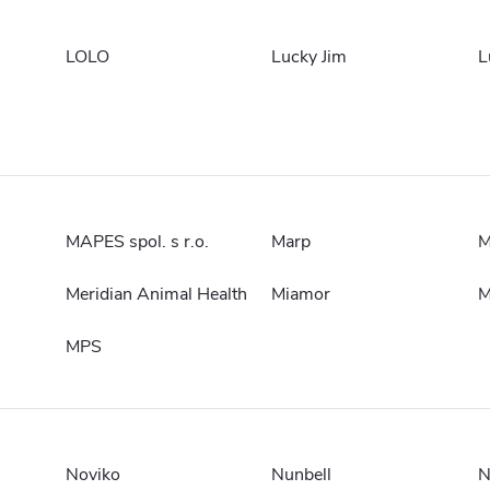
LOLO
Lucky Jim
L
MAPES spol. s r.o.
Marp
Meridian Animal Health
Miamor
M
MPS
Noviko
Nunbell
N