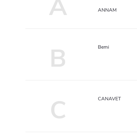
A
ANNAM
B
Bemi
C
CANAVET