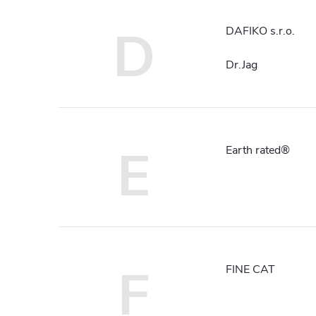
D
DAFIKO s.r.o.
Dr.Jag
E
Earth rated®
F
FINE CAT