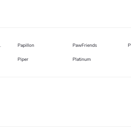
.
Papillon
PawFriends
P
Piper
Platinum