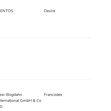
ENTOS
Desire
lexi-Bogdahn
Francodex
nternational GmbH & Co
G