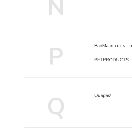
N
P
PanMalina.cz s.r.o
PETPRODUCTS
Q
Quapas!