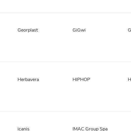
Georplast
GiGwi
G
Herbavera
HIPHOP
H
icanis
IMAC Group Spa