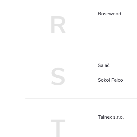
R
Rosewood
S
Salač
Sokol Falco
T
Tainex s.r.o.