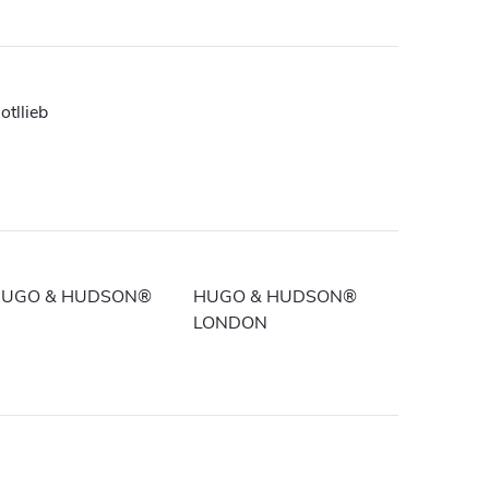
otllieb
UGO & HUDSON®
HUGO & HUDSON®
LONDON