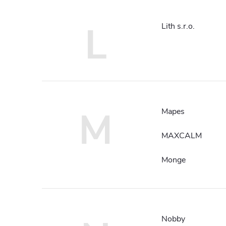
L
Lith s.r.o.
M
Mapes
MAXCALM
Monge
Nobby