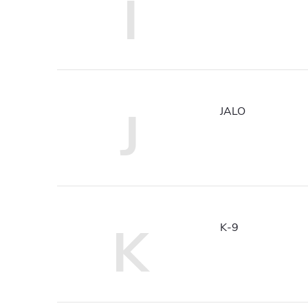
I
J
JALO
K
K-9