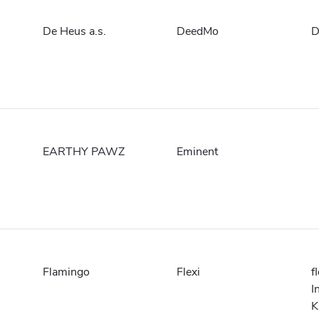
De Heus a.s.
DeedMo
D
EARTHY PAWZ
Eminent
Flamingo
Flexi
f
I
K