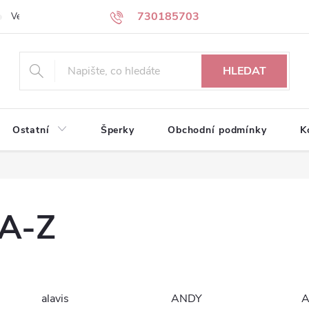
730185703
Velkoobchodní partneři
Kontakty
HLEDAT
Ostatní
Šperky
Obchodní podmínky
K
 A-Z
alavis
ANDY
A