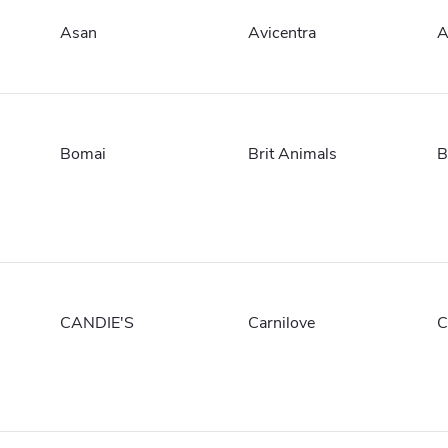
Asan
Avicentra
A
Bomai
Brit Animals
B
CANDIE'S
Carnilove
C