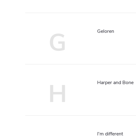
G
Geloren
H
Harper and Bone
I'm different