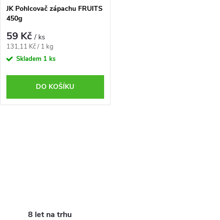
s
p
JK Pohlcovač zápachu FRUITS
450g
p
r
59 Kč
/ ks
r
Měrná
131,11 Kč / 1 kg
o
cena:
Skladem
1 ks
o
d
DO KOŠÍKU
d
u
u
O
k
k
v
t
t
l
ů
á
ů
d
8 let na trhu