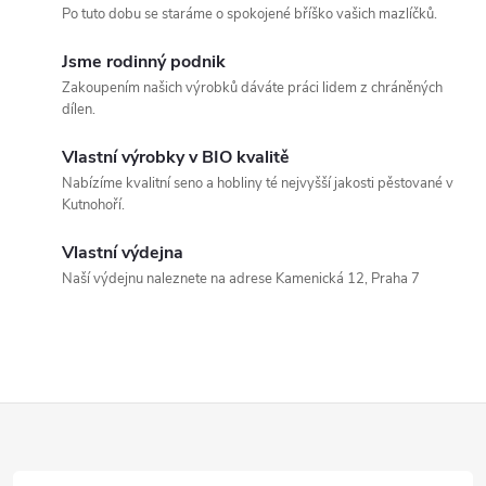
a
Po tuto dobu se staráme o spokojené bříško vašich mazlíčků.
c
Jsme rodinný podnik
Zakoupením našich výrobků dáváte práci lidem z chráněných
í
dílen.
p
Vlastní výrobky v BIO kvalitě
Nabízíme kvalitní seno a hobliny té nejvyšší jakosti pěstované v
r
Kutnohoří.
v
Vlastní výdejna
k
Naší výdejnu naleznete na adrese Kamenická 12, Praha 7
y
v
ý
Z
p
á