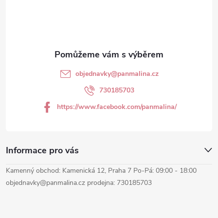
i
p
s
a
u
t
objednavky
@
panmalina.cz
í
730185703
https://www.facebook.com/panmalina/
Informace pro vás
Kamenný obchod: Kamenická 12, Praha 7 Po-Pá: 09:00 - 18:00
objednavky@panmalina.cz prodejna: 730185703