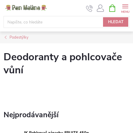
Přejít
NÁKUPNÍ
KOŠÍK
na
obsah
HLEDAT
Podestýlky
Deodoranty a pohlcovače
vůní
Nejprodávanější