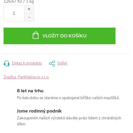
Měrná
126,67 Kč / 1 kg
cena:
VLOŽIT DO KOŠÍKU
Dotaz k produktu
Sdílet
Značka:
PanMalina.cz s.r.o.
8 let na trhu
Po tuto dobu se staráme o spokojené bříško vašich mazlíčků.
Jsme rodinný podnik
Zakoupením našich výrobků dáváte práci lidem z chráněných
dílen.