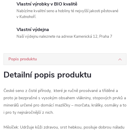
Vlastní výrobky v BIO kvalitě
Nabízíme kvalitní seno a hobliny té nejvyšší jakosti pěstované
v Kutnohoří.
Vlastní výdejna
Naší výdejnu naleznete na adrese Kamenická 12, Praha 7
Popis produktu
Detailní popis produktu
České seno z čisté přírody, které je ručně prosévané a tříděné a
proto je bezprašné s vysokým obsahem vlákniny, stopových prvků a
minerálů určené pro domácí mazlíčky – morčata, králíky, osmáky a to
i pro ty nejnáročnější z nich.
Měsíček: Udržuje kůži zdravou, srst hebkou, posiluje dobrou náladu