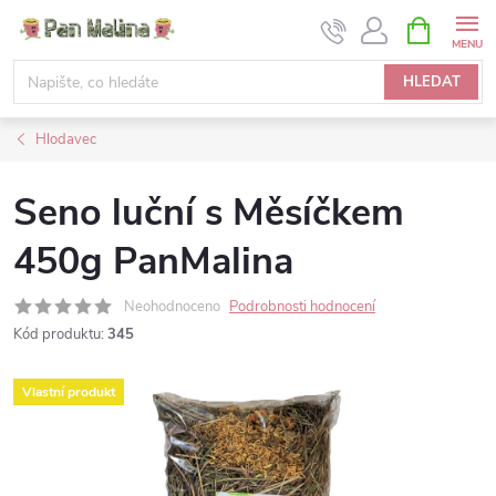
Přejít
NÁKUPNÍ
KOŠÍK
na
obsah
HLEDAT
Hlodavec
Seno luční s Měsíčkem
450g PanMalina
Neohodnoceno
Podrobnosti hodnocení
Kód produktu:
345
Vlastní produkt