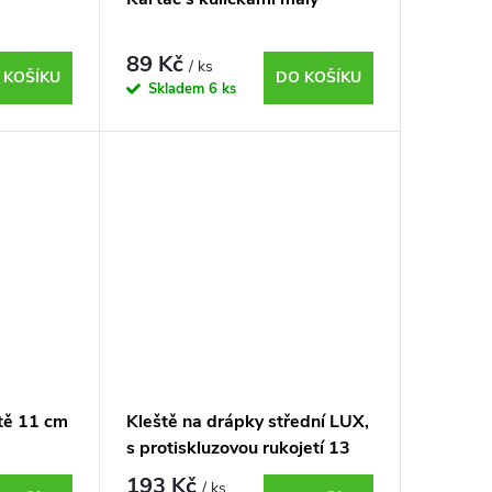
89 Kč
/ ks
 KOŠÍKU
DO KOŠÍKU
Skladem
6 ks
rtě 11 cm
Kleště na drápky střední LUX,
s protiskluzovou rukojetí 13
cm
193 Kč
/ ks