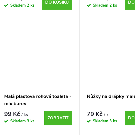
DO KOŠÍKU
DO
Skladem
2 ks
Skladem
2 ks
Malá plastová rohová toaleta -
Nůžky na drápky mal
mix barev
99 Kč
79 Kč
/ ks
/ ks
ZOBRAZIT
DO
Skladem
3 ks
Skladem
3 ks