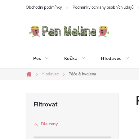
Přejít
Obchodní podmínky
Podmínky ochrany osobních údajů
na
obsah
Pes
Kočka
Hlodavec
Hlodavec
Péče & hygiena
Domů
P
o
Dle ceny
s