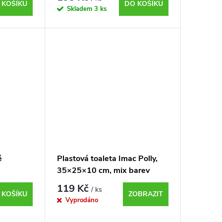
 KOŠÍKU
DO KOŠÍKU
Skladem
3 ks
é
Plastová toaleta Imac Polly,
35×25×10 cm, mix barev
119 Kč
/ ks
 KOŠÍKU
ZOBRAZIT
Vyprodáno