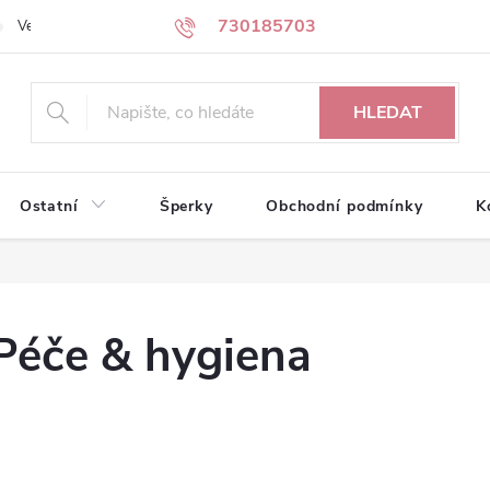
730185703
Velkoobchodní partneři
Kontakty
HLEDAT
Ostatní
Šperky
Obchodní podmínky
K
Péče & hygiena