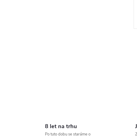
l
8 let na trhu
Po tuto dobu se staráme o
Z