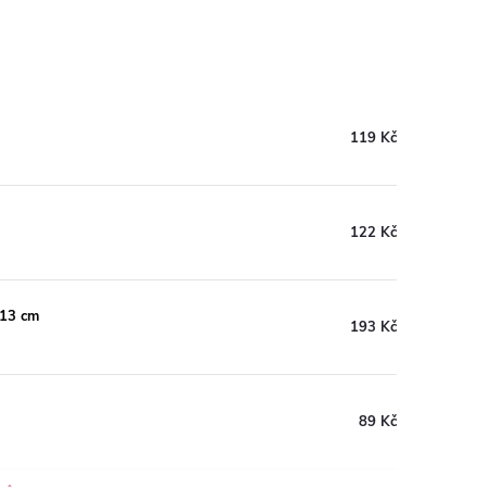
119 Kč
122 Kč
 13 cm
193 Kč
89 Kč