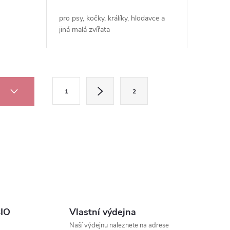
pro psy, kočky, králíky, hlodavce a
jiná malá zvířata
S
Í
1
2
t
r
á
n
k
o
v
BIO
Vlastní výdejna
á
Naší výdejnu naleznete na adrese