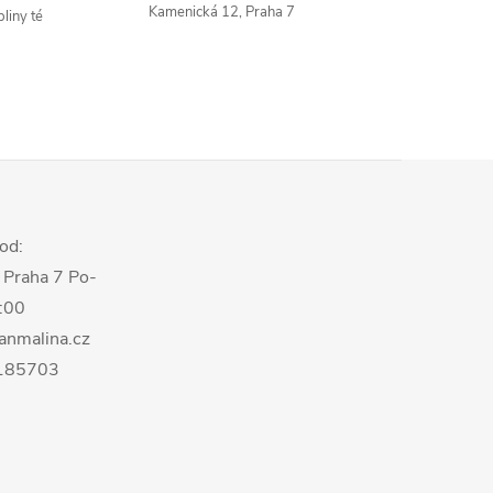
n
Kamenická 12, Praha 7
liny té
í
od:
 Praha 7 Po-
8:00
anmalina.cz
0185703