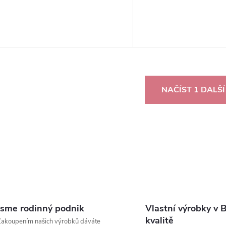
O
NAČÍST 1 DALŠ
v
á
d
a
c
Jsme rodinný podnik
Vlastní výrobky v 
kvalitě
akoupením našich výrobků dáváte