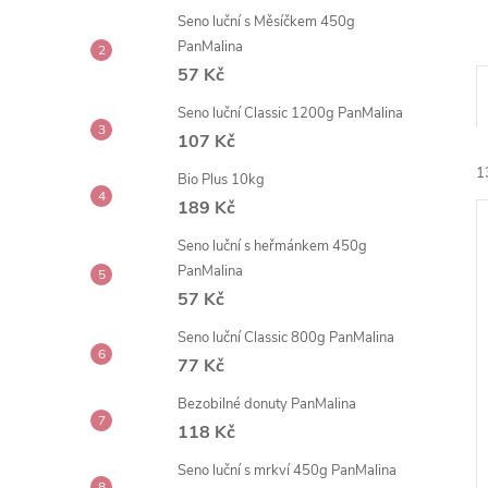
e
Seno luční s Měsíčkem 450g
PanMalina
l
57 Kč
Seno luční Classic 1200g PanMalina
107 Kč
1
Bio Plus 10kg
189 Kč
Seno luční s heřmánkem 450g
PanMalina
57 Kč
Seno luční Classic 800g PanMalina
í
77 Kč
i
Bezobilné donuty PanMalina
118 Kč
Seno luční s mrkví 450g PanMalina