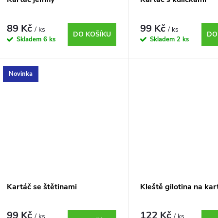
p
o
r
89 Kč
99 Kč
/ ks
/ ks
d
DO KOŠÍKU
DO
Skladem
6 ks
Skladem
2 ks
o
u
d
Novinka
k
u
t
k
ů
t
ů
Kartáč se štětinami
Kleště gilotina na ka
99 Kč
122 Kč
/ ks
/ ks