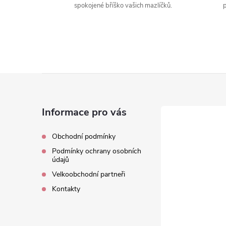
í
spokojené bříško vašich mazlíčků.
p
r
Z
á
Informace pro vás
p
Obchodní podmínky
Podmínky ochrany osobních
a
údajů
Velkoobchodní partneři
i
t
Kontakty
í