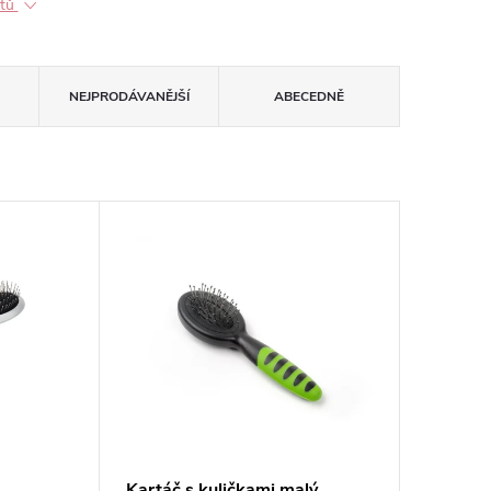
ktů
NEJPRODÁVANĚJŠÍ
ABECEDNĚ
Kartáč s kuličkami malý