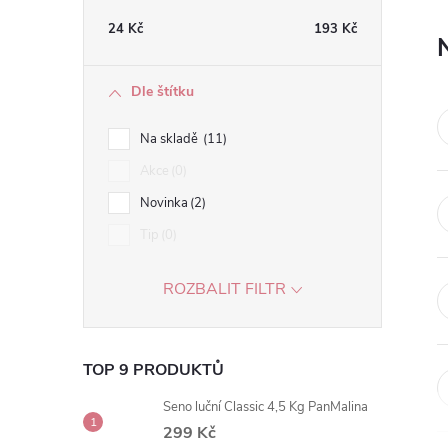
t
24
Kč
193
Kč
r
Dle štítku
a
Na skladě
11
n
Akce
0
Novinka
2
n
Tip
0
í
ROZBALIT FILTR
p
a
TOP 9 PRODUKTŮ
n
Seno luční Classic 4,5 Kg PanMalina
299 Kč