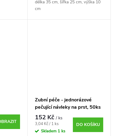
délka 35 cm, šířka 25 cm, výška 10
cm
Zubní péče - jednorázové
pečující návleky na prst, 50ks
152 Kč
/ ks
OBRAZIT
Měrná
3,04 Kč / 1 ks
DO KOŠÍKU
cena:
Skladem
1 ks