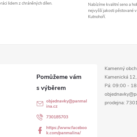
ráci lidem z chráněných dílen.
Nabízíme kvalitní seno a hob
p
nejvyšší jakosti pěstované v
Kutnohoří.
v
k
y
Kamenný obch
v
Kamenická 12,
ý
Pá: 09:00 - 1
objednavky@p
p
objednavky
@
panmal
prodejna: 73
ina.cz
730185703
s
https://www.faceboo
u
k.com/panmalina/