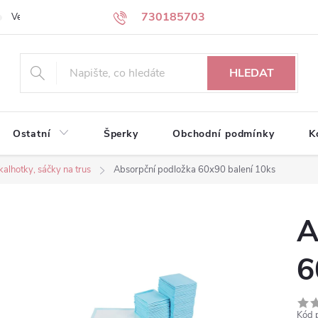
730185703
Velkoobchodní partneři
Kontakty
HLEDAT
Ostatní
Šperky
Obchodní podmínky
K
kalhotky, sáčky na trus
Absorpční podložka 60x90 balení 10ks
A
6
Kód 