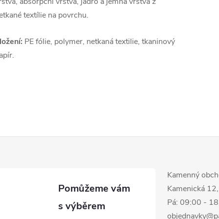
rstva, absorpční vrstva, jádro a jemná vrstva z
etkané textílie na povrchu.
ložení:
PE fólie, polymer, netkaná textilie, tkaninový
apír.
Kamenný obch
Kamenická 12,
Pá: 09:00 - 1
objednavky@p