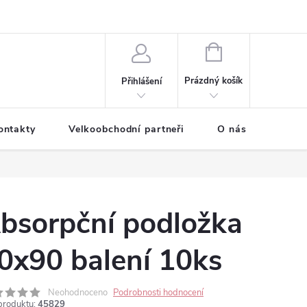
NÁKUPNÍ
KOŠÍK
Prázdný košík
Přihlášení
ontakty
Velkoobchodní partneři
O nás
bsorpční podložka
0x90 balení 10ks
Neohodnoceno
Podrobnosti hodnocení
produktu:
45829