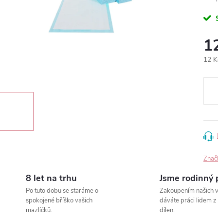
1
Měr
12 K
cena
Znač
8 let na trhu
Jsme rodinný 
Po tuto dobu se staráme o
Zakoupením našich 
spokojené bříško vašich
dáváte práci lidem z
mazlíčků.
dílen.