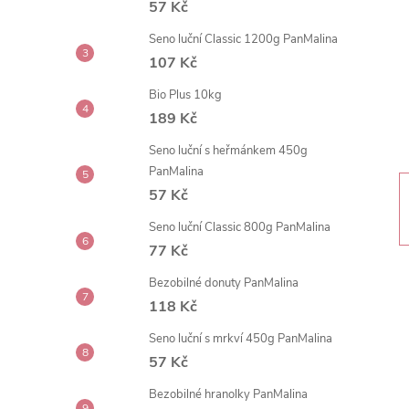
57 Kč
t
Seno luční Classic 1200g PanMalina
r
107 Kč
Bio Plus 10kg
a
189 Kč
n
Seno luční s heřmánkem 450g
PanMalina
n
57 Kč
Seno luční Classic 800g PanMalina
í
77 Kč
p
Bezobilné donuty PanMalina
118 Kč
a
Seno luční s mrkví 450g PanMalina
57 Kč
n
Bezobilné hranolky PanMalina