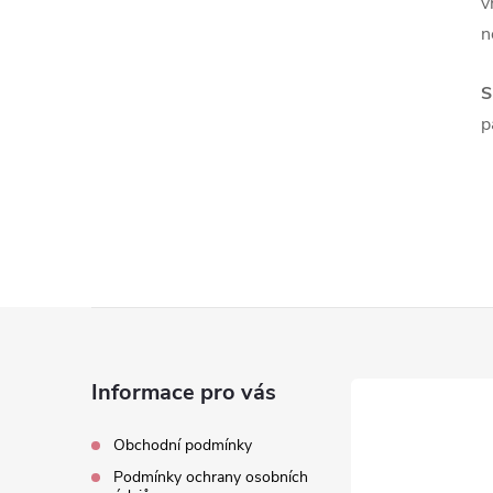
v
n
S
p
Z
á
Informace pro vás
p
Obchodní podmínky
Podmínky ochrany osobních