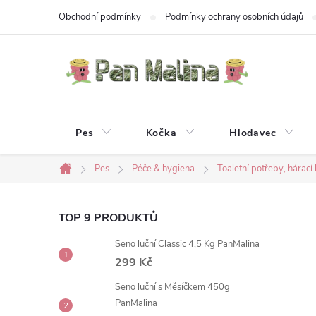
Přejít
Obchodní podmínky
Podmínky ochrany osobních údajů
na
obsah
Pes
Kočka
Hlodavec
Pes
Péče & hygiena
Toaletní potřeby, hárací 
Domů
P
TOP 9 PRODUKTŮ
Seno luční Classic 4,5 Kg PanMalina
o
299 Kč
s
Seno luční s Měsíčkem 450g
PanMalina