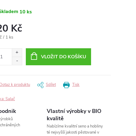
Skladem
10 ks
20 Kč
ná
č / 1 ks
:
VLOŽIT DO KOŠÍKU
Dotaz k produktu
Sdílet
Tisk
ka:
Salač
podnik
Vlastní výrobky v BIO
kvalitě
výrobků
 chráněných
Nabízíme kvalitní seno a hobliny
té nejvyšší jakosti pěstované v