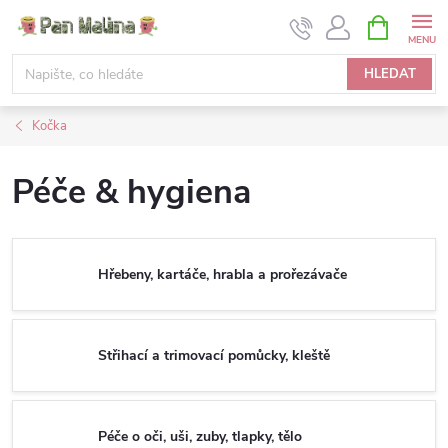
Přejít
NÁKUPNÍ
KOŠÍK
na
obsah
HLEDAT
Kočka
Péče & hygiena
Hřebeny, kartáče, hrabla a prořezávače
Střihací a trimovací pomůcky, kleště
Péče o oči, uši, zuby, tlapky, tělo