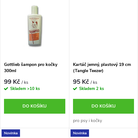
k
t
t
ů
ů
Gottlieb šampon pro kočky
Kartáč jemný, plastový 19 cm
300ml
(Tangle Teezer)
99 Kč
95 Kč
/ ks
/ ks
Skladem
>10 ks
Skladem
2 ks
DO KOŠÍKU
DO KOŠÍKU
pro psy i kočky
Novinka
Novinka