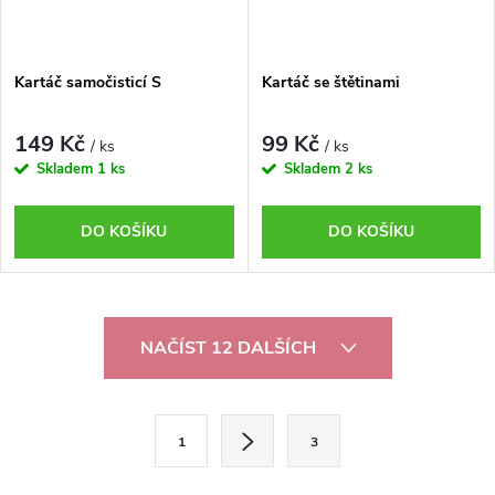
Kartáč samočisticí S
Kartáč se štětinami
149 Kč
99 Kč
/ ks
/ ks
Skladem
1 ks
Skladem
2 ks
DO KOŠÍKU
DO KOŠÍKU
O
NAČÍST 12 DALŠÍCH
v
l
S
1
3
t
á
r