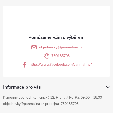
p
á
i
p
s
a
u
t
objednavky
@
panmalina.cz
í
730185703
https://www.facebook.com/panmalina/
Informace pro vás
Kamenný obchod: Kamenická 12, Praha 7 Po-Pá: 09:00 - 18:00
objednavky@panmalina.cz prodejna: 730185703