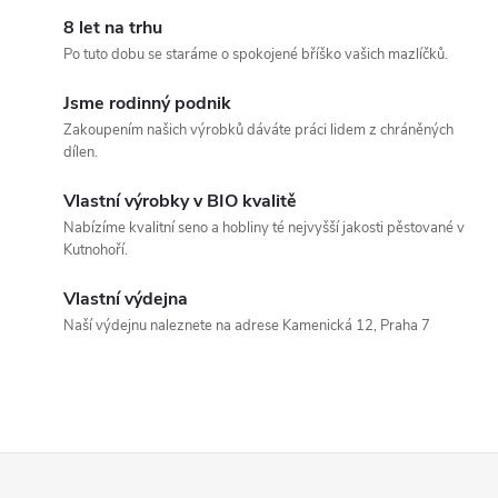
d
á
8 let na trhu
a
n
Po tuto dobu se staráme o spokojené bříško vašich mazlíčků.
k
c
Jsme rodinný podnik
o
Zakoupením našich výrobků dáváte práci lidem z chráněných
í
v
dílen.
á
p
Vlastní výrobky v BIO kvalitě
n
Nabízíme kvalitní seno a hobliny té nejvyšší jakosti pěstované v
r
í
Kutnohoří.
v
Vlastní výdejna
k
Naší výdejnu naleznete na adrese Kamenická 12, Praha 7
y
v
ý
Z