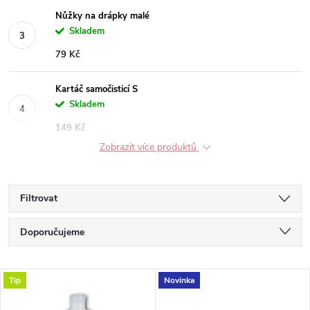
Nůžky na drápky malé
Skladem
79 Kč
Kartáč samočisticí S
Skladem
149 Kč
Zobrazit více produktů
Filtrovat
Ř
Doporučujeme
a
Nejlevnější
V
Tip
Novinka
Nejdražší
z