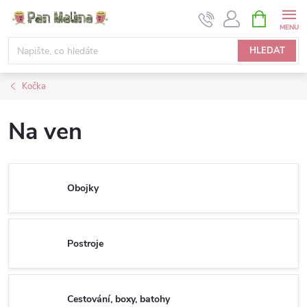
Přejít
NÁKUPNÍ
KOŠÍK
na
obsah
HLEDAT
Kočka
Na ven
Obojky
Postroje
Cestování, boxy, batohy