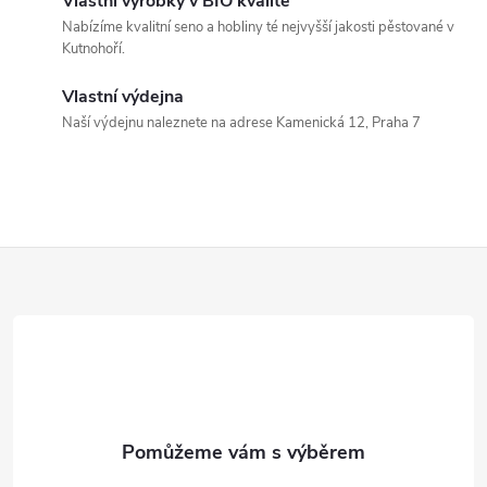
Vlastní výrobky v BIO kvalitě
a
Nabízíme kvalitní seno a hobliny té nejvyšší jakosti pěstované v
c
Kutnohoří.
í
Vlastní výdejna
Naší výdejnu naleznete na adrese Kamenická 12, Praha 7
p
r
v
Z
k
y
á
v
p
ý
a
p