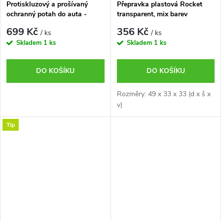
Protiskluzový a prošívaný
Přepravka plastová Rocket
ochranný potah do auta -
transparent, mix barev
150x140 cm
699 Kč
356 Kč
/ ks
/ ks
Skladem
1 ks
Skladem
1 ks
DO KOŠÍKU
DO KOŠÍKU
Rozměry: 49 x 33 x 33 (d x š x
v)
Tip