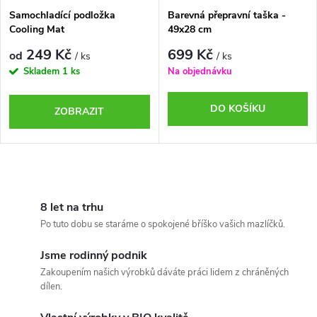
Samochladící podložka
Barevná přepravní taška -
Cooling Mat
49x28 cm
249 Kč
699 Kč
od
/ ks
/ ks
Skladem
1 ks
Na objednávku
DO KOŠÍKU
ZOBRAZIT
O
v
8 let na trhu
Po tuto dobu se staráme o spokojené bříško vašich mazlíčků.
l
Jsme rodinný podnik
á
Zakoupením našich výrobků dáváte práci lidem z chráněných
dílen.
d