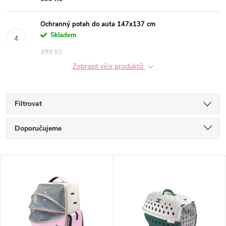
Ochranný potah do auta 147x137 cm
Skladem
499 Kč
Zobrazit více produktů
Filtrovat
Ř
Doporučujeme
a
Nejlevnější
V
Nejdražší
z
ý
Nejprodávanější
e
p
Abecedně