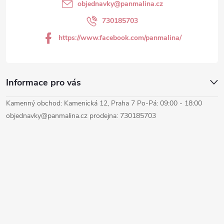
t
i
objednavky
@
panmalina.cz
s
í
730185703
u
https://www.facebook.com/panmalina/
Informace pro vás
Kamenný obchod: Kamenická 12, Praha 7 Po-Pá: 09:00 - 18:00
objednavky@panmalina.cz prodejna: 730185703