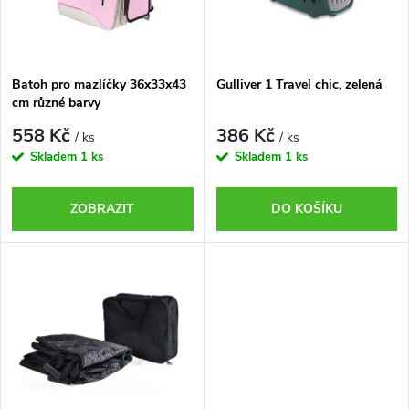
n
i
í
s
p
Batoh pro mazlíčky 36x33x43
Gulliver 1 Travel chic, zelená
cm různé barvy
p
r
558 Kč
386 Kč
/ ks
/ ks
r
Skladem
1 ks
Skladem
1 ks
o
o
ZOBRAZIT
DO KOŠÍKU
d
d
u
u
k
k
t
t