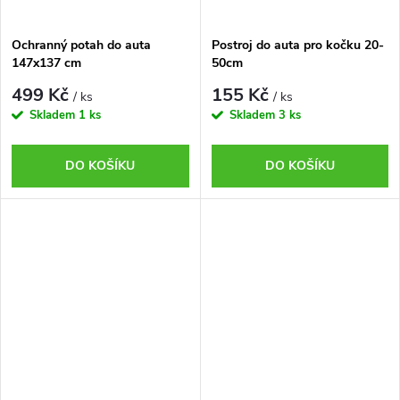
ů
ů
Ochranný potah do auta
Postroj do auta pro kočku 20-
147x137 cm
50cm
499 Kč
155 Kč
/ ks
/ ks
Skladem
1 ks
Skladem
3 ks
DO KOŠÍKU
DO KOŠÍKU