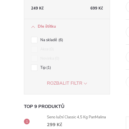
t
249
Kč
699
Kč
r
Dle štítku
a
Na skladě
6
n
Akce
0
Novinka
0
n
Tip
1
í
ROZBALIT FILTR
p
a
TOP 9 PRODUKTŮ
n
Seno luční Classic 4,5 Kg PanMalina
299 Kč