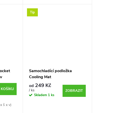
Tip
Rocket
Samochladící podložka
ev
Cooling Mat
249 Kč
od
 KOŠÍKU
/ ks
ZOBRAZIT
Skladem
1 ks
x š x v)