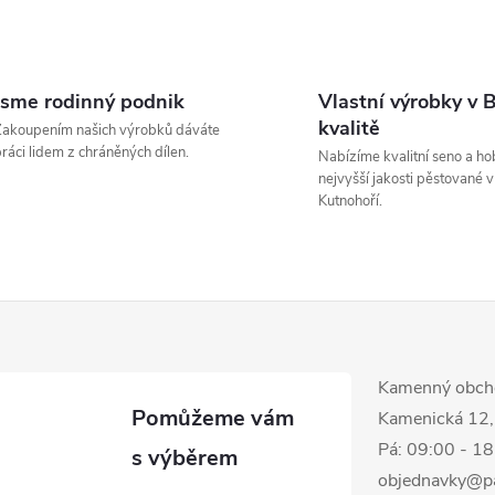
O
v
Jsme rodinný podnik
Vlastní výrobky v 
kvalitě
akoupením našich výrobků dáváte
ráci lidem z chráněných dílen.
Nabízíme kvalitní seno a hob
á
nejvyšší jakosti pěstované v
Kutnohoří.
d
a
c
Kamenný obch
p
Kamenická 12,
Pá: 09:00 - 1
v
objednavky@p