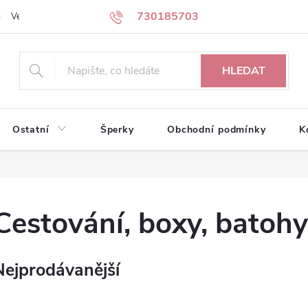
730185703
Velkoobchodní partneři
Kontakty
HLEDAT
Ostatní
Šperky
Obchodní podmínky
K
Cestování, boxy, batohy
Nejprodávanější