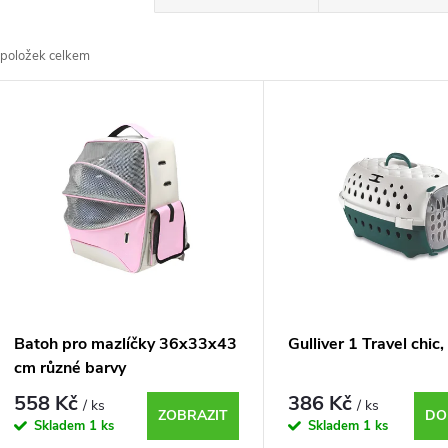
a
položek celkem
z
V
e
ý
n
p
p
s
r
p
Batoh pro mazlíčky 36x33x43
Gulliver 1 Travel chic,
o
cm různé barvy
r
558 Kč
386 Kč
/ ks
/ ks
d
ZOBRAZIT
DO
Skladem
1 ks
Skladem
1 ks