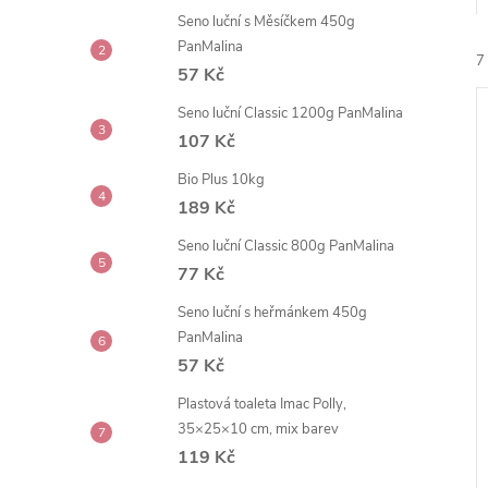
e
Seno luční s Měsíčkem 450g
PanMalina
7
l
57 Kč
Seno luční Classic 1200g PanMalina
107 Kč
Bio Plus 10kg
189 Kč
í
Seno luční Classic 800g PanMalina
i
77 Kč
Seno luční s heřmánkem 450g
PanMalina
57 Kč
Plastová toaleta Imac Polly,
35×25×10 cm, mix barev
119 Kč