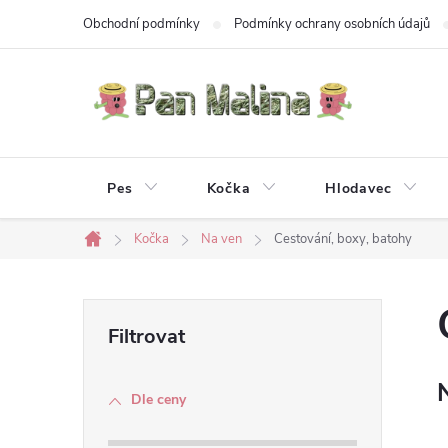
Přejít
Obchodní podmínky
Podmínky ochrany osobních údajů
na
obsah
Pes
Kočka
Hlodavec
Kočka
Na ven
Cestování, boxy, batohy
Domů
P
o
Dle ceny
s