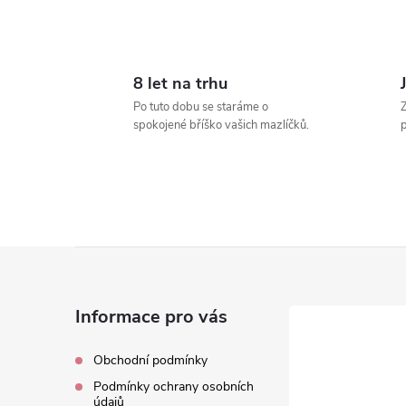
8 let na trhu
l
Po tuto dobu se staráme o
Z
spokojené bříško vašich mazlíčků.
p
Z
í
á
Informace pro vás
p
r
Obchodní podmínky
Podmínky ochrany osobních
a
údajů