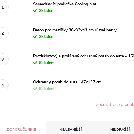
Samochladící podložka Cooling Mat
Skladem
Batoh pro mazlíčky 36x33x43 cm různé barvy
Skladem
Protiskluzový a prošívaný ochranný potah do auta - 1
Skladem
Ochranný potah do auta 147x137 cm
Skladem
Zobrazit více produ
Ř
DOPORUČUJEME
NEJLEVNĚJŠÍ
NEJDRAŽŠÍ