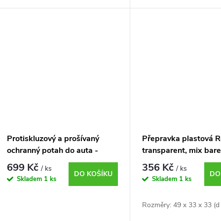
o
u
d
k
u
t
k
ů
t
ů
Protiskluzový a prošívaný
Přepravka plastová 
ochranný potah do auta -
transparent, mix bar
150x140 cm
699 Kč
356 Kč
/ ks
/ ks
DO KOŠÍKU
DO
Skladem
1 ks
Skladem
1 ks
Rozměry: 49 x 33 x 33 (d 