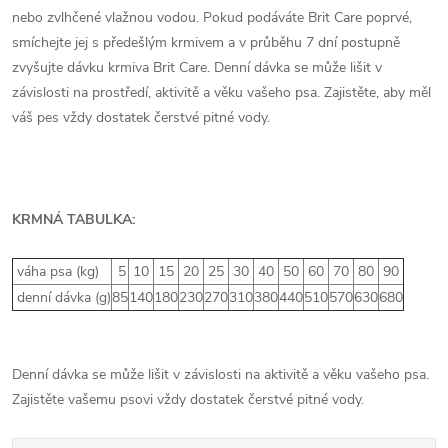
nebo zvlhčené vlažnou vodou. Pokud podáváte Brit Care poprvé,
smíchejte jej s předešlým krmivem a v průběhu 7 dní postupně
zvyšujte dávku krmiva Brit Care. Denní dávka se může lišit v
závislosti na prostředí, aktivitě a věku vašeho psa. Zajistěte, aby měl
váš pes vždy dostatek čerstvé pitné vody.
KRMNÁ TABULKA:
váha psa (kg)
5
10
15
20
25
30
40
50
60
70
80
90
denní dávka (g)
85
140
180
230
270
310
380
440
510
570
630
680
Denní dávka se může lišit v závislosti na aktivitě a věku vašeho psa.
Zajistěte vašemu psovi vždy dostatek čerstvé pitné vody.