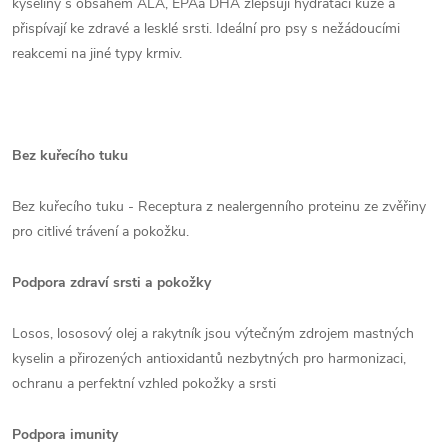
kyseliny s obsahem ALA, EPAa DHA zlepšují hydrataci kůže a
přispívají ke zdravé a lesklé srsti. Ideální pro psy s nežádoucími
reakcemi na jiné typy krmiv.
Bez kuřecího tuku
Bez kuřecího tuku - Receptura z nealergenního proteinu ze zvěřiny
pro citlivé trávení a pokožku.
Podpora zdraví srsti a pokožky
Losos, lososový olej a rakytník jsou výtečným zdrojem mastných
kyselin a přirozených antioxidantů nezbytných pro harmonizaci,
ochranu a perfektní vzhled pokožky a srsti
Podpora imunity