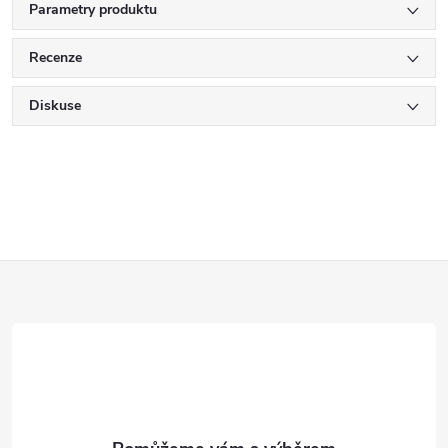
Parametry produktu
Recenze
Diskuse
Z
á
p
a