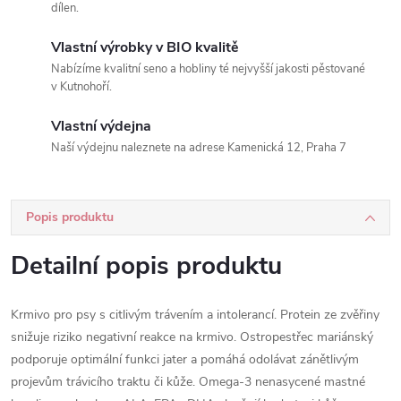
dílen.
Vlastní výrobky v BIO kvalitě
Nabízíme kvalitní seno a hobliny té nejvyšší jakosti pěstované
v Kutnohoří.
Vlastní výdejna
Naší výdejnu naleznete na adrese Kamenická 12, Praha 7
Popis produktu
Detailní popis produktu
Krmivo pro psy s citlivým trávením a intolerancí. Protein ze zvěřiny
snižuje riziko negativní reakce na krmivo. Ostropestřec mariánský
podporuje optimální funkci jater a pomáhá odolávat zánětlivým
projevům trávicího traktu či kůže. Omega-3 nenasycené mastné