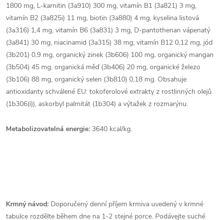
1800 mg, L-karnitin (3a910) 300 mg, vitamín B1 (3a821) 3 mg,
vitamín B2 (3a825i) 11 mg, biotin (3a880) 4 mg, kyselina listová
(3a316) 1,4 mg, vitamín B6 (3a831) 3 mg, D-pantothenan vápenatý
(3a841) 30 mg, niacinamid (3a315) 38 mg, vitamín B12 0,12 mg, jód
(3b201) 0,9 mg, organický zinek (3b606) 100 mg, organický mangan
(3b504) 45 mg, organická měď (3b406) 20 mg, organické železo
(3b106) 88 mg, organický selen (3b810) 0,18 mg. Obsahuje
antioxidanty schválené EU: tokoferolové extrakty z rostlinných olejů
(1b306(i)), askorbyl palmitát (1b304) a výtažek z rozmarýnu.
Metabolizovatelná energie:
3640 kcal/kg.
Krmný návod:
Doporučený denní příjem krmiva uvedený v krmné
tabulce rozdělte během dne na 1-2 stejné porce. Podávejte suché