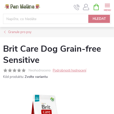
Přejít
NÁKUPNÍ
KOŠÍK
na
obsah
HLEDAT
Granule pro psy
Brit Care Dog Grain-free
Sensitive
Neohodnoceno
Podrobnosti hodnocení
Kód produktu:
Zvolte variantu