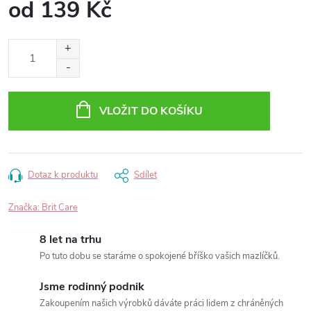
od
139 Kč
Měrná
cena:
VLOŽIT DO KOŠÍKU
Dotaz k produktu
Sdílet
Značka:
Brit Care
8 let na trhu
Po tuto dobu se staráme o spokojené bříško vašich mazlíčků.
Jsme rodinný podnik
Zakoupením našich výrobků dáváte práci lidem z chráněných