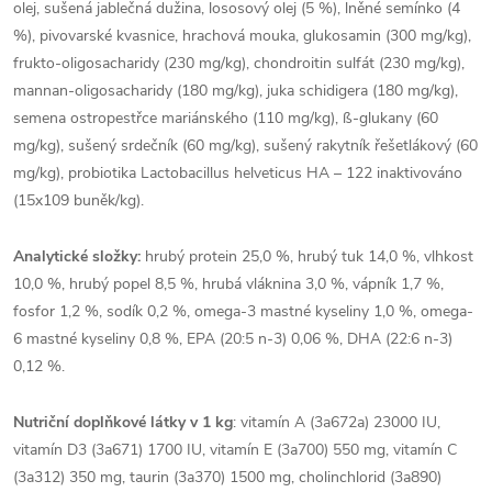
olej, sušená jablečná dužina, lososový olej (5 %), lněné semínko (4
%), pivovarské kvasnice, hrachová mouka, glukosamin (300 mg/kg),
frukto-oligosacharidy (230 mg/kg), chondroitin sulfát (230 mg/kg),
mannan-oligosacharidy (180 mg/kg), juka schidigera (180 mg/kg),
semena ostropestřce mariánského (110 mg/kg), ß-glukany (60
mg/kg), sušený srdečník (60 mg/kg), sušený rakytník řešetlákový (60
mg/kg), probiotika Lactobacillus helveticus HA – 122 inaktivováno
(15x109 buněk/kg).
Analytické složky:
hrubý protein 25,0 %, hrubý tuk 14,0 %, vlhkost
10,0 %, hrubý popel 8,5 %, hrubá vláknina 3,0 %, vápník 1,7 %,
fosfor 1,2 %, sodík 0,2 %, omega-3 mastné kyseliny 1,0 %, omega-
6 mastné kyseliny 0,8 %, EPA (20:5 n-3) 0,06 %, DHA (22:6 n-3)
0,12 %.
Nutriční doplňkové látky v 1 kg
: vitamín A (3a672a) 23000 IU,
vitamín D3 (3a671) 1700 IU, vitamín E (3a700) 550 mg, vitamín C
(3a312) 350 mg, taurin (3a370) 1500 mg, cholinchlorid (3a890)