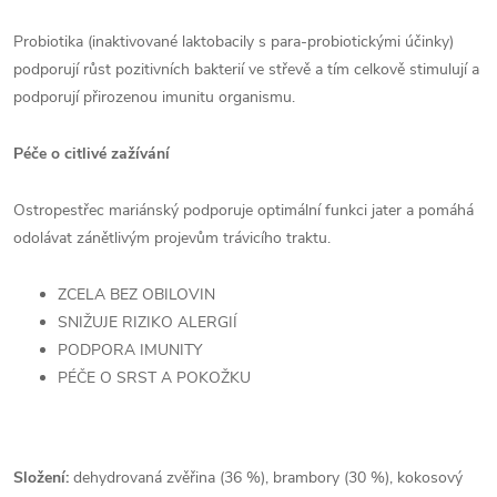
Probiotika (inaktivované laktobacily s para-probiotickými účinky)
podporují růst pozitivních bakterií ve střevě a tím celkově stimulují a
podporují přirozenou imunitu organismu.
Péče o citlivé zažívání
Ostropestřec mariánský podporuje optimální funkci jater a pomáhá
odolávat zánětlivým projevům trávicího traktu.
ZCELA BEZ OBILOVIN
SNIŽUJE RIZIKO ALERGIÍ
PODPORA IMUNITY
PÉČE O SRST A POKOŽKU
Složení:
dehydrovaná zvěřina (36 %), brambory (30 %), kokosový