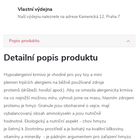
Vlastní výdejna
Naší výdejnu naleznete na adrese Kamenická 12, Praha 7
Popis produktu
Detailní popis produktu
Hypoalergenní krmivo je vhodné pro psy toy a mini
plemen trpících alergiemi na běžně používané zdroje
proteinů (drůbeží, hovězí apod.). Aby se omezila alergenicita krmiva
na co nejnižší možnou míru, vyhnuli jsme se masu, hlavním zdrojem
proteinu je hmyz. Granule jsou obohacené o vejce, mají
vybalancovaný obsah aminokyselin a jsou nutričně
hodnotné. Ekologický a nutriční aspekt - chov hmyzu
je šetrný k životnímu prostředí a je bohatý na kvalitní bílkoviny,
vitamíny a minerály - je pádným argumentem pro zařazení hmyzu