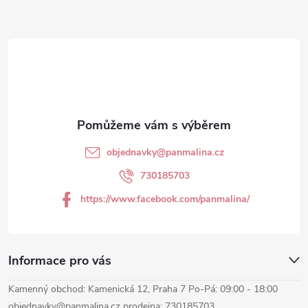
Z
á
p
a
t
objednavky
@
panmalina.cz
í
730185703
https://www.facebook.com/panmalina/
Informace pro vás
Kamenný obchod: Kamenická 12, Praha 7 Po-Pá: 09:00 - 18:00
objednavky@panmalina.cz prodejna: 730185703