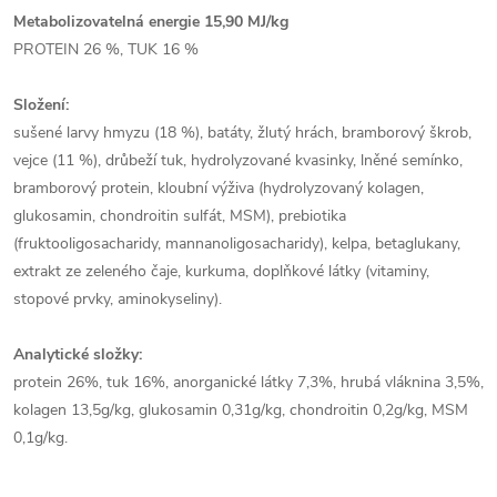
Metabolizovatelná energie 15,90 MJ/kg
PROTEIN 26 %, TUK 16 %
Složení:
sušené larvy hmyzu (18 %), batáty, žlutý hrách, bramborový škrob,
vejce (11 %), drůbeží tuk, hydrolyzované kvasinky, lněné semínko,
bramborový protein, kloubní výživa (hydrolyzovaný kolagen,
glukosamin, chondroitin sulfát, MSM), prebiotika
(fruktooligosacharidy, mannanoligosacharidy), kelpa, betaglukany,
extrakt ze zeleného čaje, kurkuma, doplňkové látky (vitaminy,
stopové prvky, aminokyseliny).
Analytické složky:
protein 26%, tuk 16%, anorganické látky 7,3%, hrubá vláknina 3,5%,
kolagen 13,5g/kg, glukosamin 0,31g/kg, chondroitin 0,2g/kg, MSM
0,1g/kg.