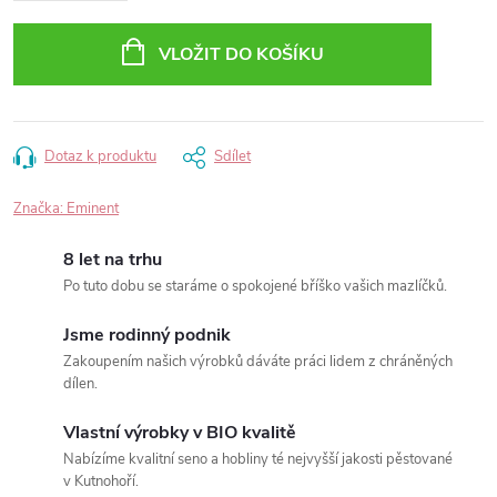
VLOŽIT DO KOŠÍKU
Dotaz k produktu
Sdílet
Značka:
Eminent
8 let na trhu
Po tuto dobu se staráme o spokojené bříško vašich mazlíčků.
Jsme rodinný podnik
Zakoupením našich výrobků dáváte práci lidem z chráněných
dílen.
Vlastní výrobky v BIO kvalitě
Nabízíme kvalitní seno a hobliny té nejvyšší jakosti pěstované
v Kutnohoří.