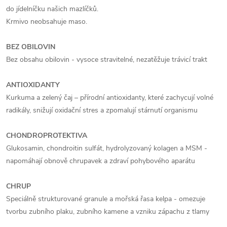
do jídelníčku našich mazlíčků.
Krmivo neobsahuje maso.
BEZ OBILOVIN
Bez obsahu obilovin - vysoce stravitelné, nezatěžuje trávicí trakt
ANTIOXIDANTY
Kurkuma a zelený čaj – přírodní antioxidanty, které zachycují volné
radikály, snižují oxidační stres a zpomalují stárnutí organismu
CHONDROPROTEKTIVA
Glukosamin, chondroitin sulfát, hydrolyzovaný kolagen a MSM -
napomáhají obnově chrupavek a zdraví pohybového aparátu
CHRUP
Speciálně strukturované granule a mořská řasa kelpa - omezuje
tvorbu zubního plaku, zubního kamene a vzniku zápachu z tlamy