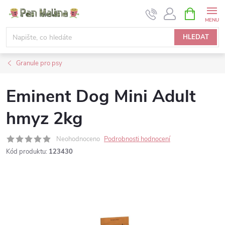
Přejít
NÁKUPNÍ
KOŠÍK
na
obsah
HLEDAT
Granule pro psy
Eminent Dog Mini Adult
hmyz 2kg
Neohodnoceno
Podrobnosti hodnocení
Kód produktu:
123430