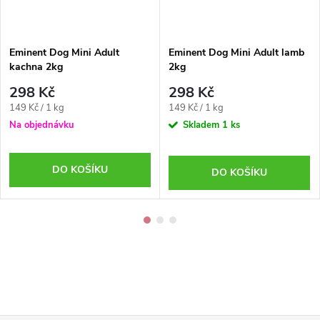
Eminent Dog Mini Adult
Eminent Dog Mini Adult lamb
kachna 2kg
2kg
298 Kč
298 Kč
Měrná
Měrná
149 Kč / 1 kg
149 Kč / 1 kg
cena:
cena:
Na objednávku
Skladem
1 ks
DO KOŠÍKU
DO KOŠÍKU