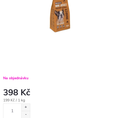
Na objednávku
398 Kč
Měrná
199 Kč / 1 kg
cena: