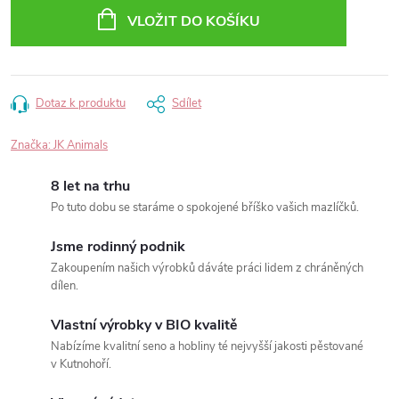
VLOŽIT DO KOŠÍKU
Dotaz k produktu
Sdílet
Značka:
JK Animals
8 let na trhu
Po tuto dobu se staráme o spokojené bříško vašich mazlíčků.
Jsme rodinný podnik
Zakoupením našich výrobků dáváte práci lidem z chráněných
dílen.
Vlastní výrobky v BIO kvalitě
Nabízíme kvalitní seno a hobliny té nejvyšší jakosti pěstované
v Kutnohoří.