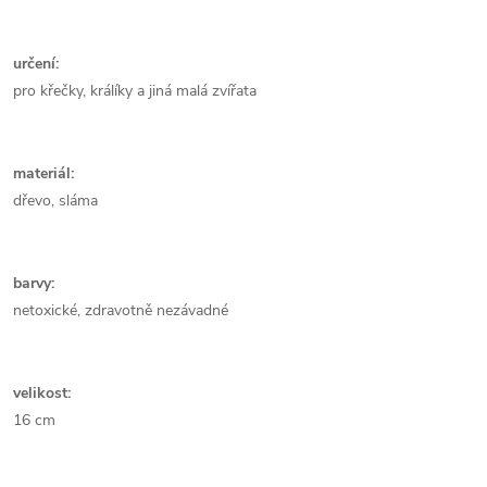
určení:
pro křečky, králíky a jiná malá zvířata
materiál:
dřevo, sláma
barvy:
netoxické, zdravotně nezávadné
velikost:
16 cm