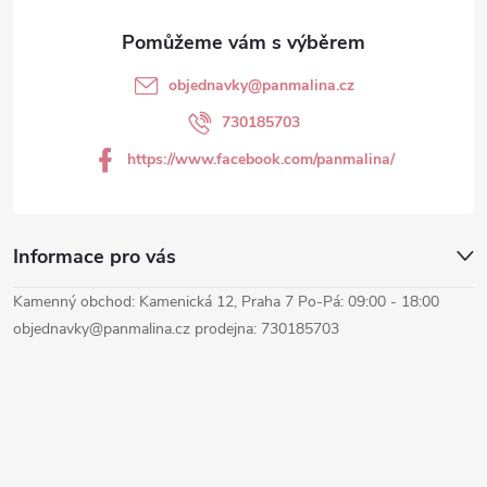
a
t
objednavky
@
panmalina.cz
í
730185703
https://www.facebook.com/panmalina/
Informace pro vás
Kamenný obchod: Kamenická 12, Praha 7 Po-Pá: 09:00 - 18:00
objednavky@panmalina.cz prodejna: 730185703