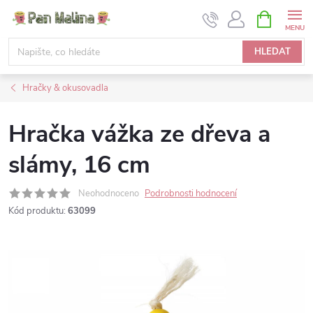
Přejít
NÁKUPNÍ
KOŠÍK
na
obsah
HLEDAT
Hračky & okusovadla
Hračka vážka ze dřeva a
slámy, 16 cm
Neohodnoceno
Podrobnosti hodnocení
Kód produktu:
63099