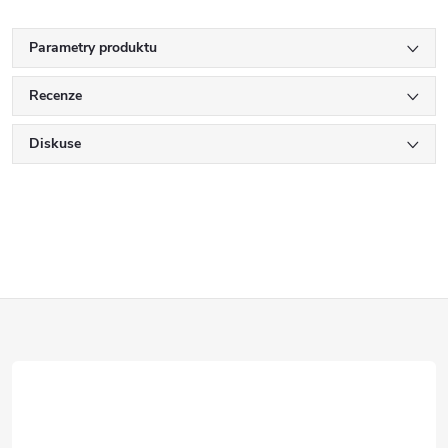
Parametry produktu
Recenze
Diskuse
Z
á
p