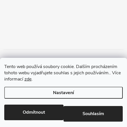
Tento web používá soubory cookie. Dalším procházením
tohoto webu vyjadřujete souhlas s jejich používáním.. Více
informací
zde
.
Nastavení
Copyright 2026
PanMalina.cz
. Všechna práva vyhrazena.
Upravit
nastavení cookies
Odmítnout
Souhlasím
Vytvořil Shoptet