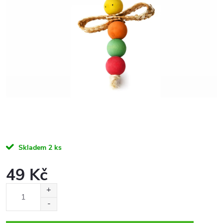
Skladem
2 ks
49 Kč
Měrná
cena: