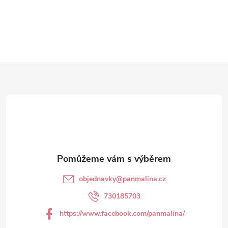
Z
á
p
a
t
objednavky
@
panmalina.cz
í
730185703
https://www.facebook.com/panmalina/