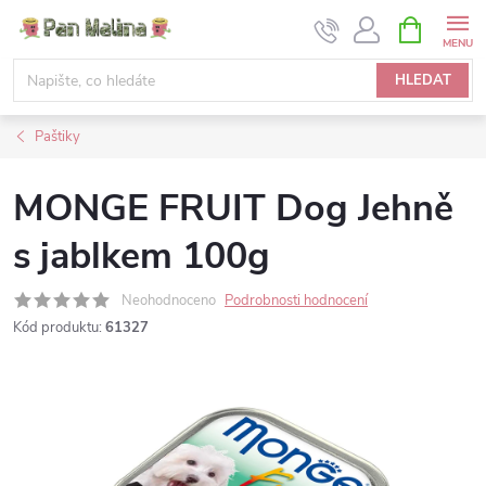
Přejít
NÁKUPNÍ
KOŠÍK
na
obsah
HLEDAT
Paštiky
MONGE FRUIT Dog Jehně
s jablkem 100g
Neohodnoceno
Podrobnosti hodnocení
Kód produktu:
61327