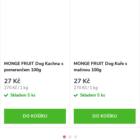
MONGE FRUIT Dog Kachna s
MONGE FRUIT Dog Kuře s
pomerančem 100g
malinou 100g
27 Kč
27 Kč
Měrná
Měrná
270 Kč / 1 kg
270 Kč / 1 kg
cena:
cena:
Skladem
5 ks
Skladem
5 ks
DO KOŠÍKU
DO KOŠÍKU