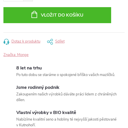
VLOŽIT DO KOŠÍKU
Dotaz k produktu
Sdílet
Značka:
Monge
8 let na trhu
Po tuto dobu se staráme o spokojené bříško vašich mazlíčků.
Jsme rodinný podnik
Zakoupením našich výrobků dáváte práci lidem z chráněných
dílen.
Vlastní výrobky v BIO kvalitě
Nabízíme kvalitní seno a hobliny té nejvyšší jakosti pěstované
v Kutnohoří.