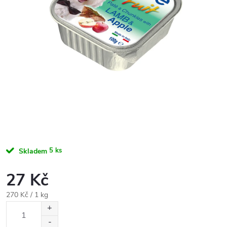
5 ks
Skladem
27 Kč
Měrná
270 Kč / 1 kg
cena: