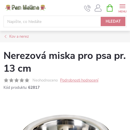
Přejít
NÁKUPNÍ
KOŠÍK
na
obsah
HLEDAT
Kov a nerez
Nerezová miska pro psa pr.
13 cm
Neohodnoceno
Podrobnosti hodnocení
Kód produktu:
62817