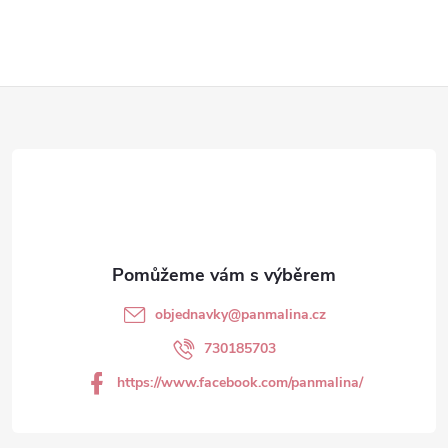
Z
á
p
a
t
objednavky
@
panmalina.cz
í
730185703
https://www.facebook.com/panmalina/