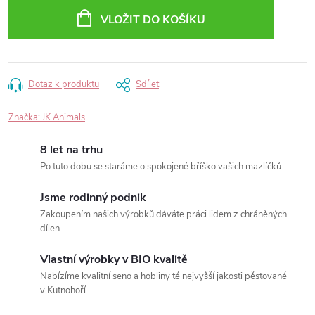
VLOŽIT DO KOŠÍKU
Dotaz k produktu
Sdílet
Značka:
JK Animals
8 let na trhu
Po tuto dobu se staráme o spokojené bříško vašich mazlíčků.
Jsme rodinný podnik
Zakoupením našich výrobků dáváte práci lidem z chráněných
dílen.
Vlastní výrobky v BIO kvalitě
Nabízíme kvalitní seno a hobliny té nejvyšší jakosti pěstované
v Kutnohoří.