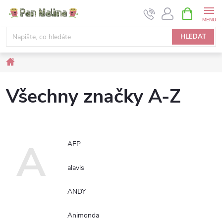
Přejít
NÁKUPNÍ
KOŠÍK
na
obsah
HLEDAT
Domů
Všechny značky A-Z
A
AFP
alavis
ANDY
Animonda