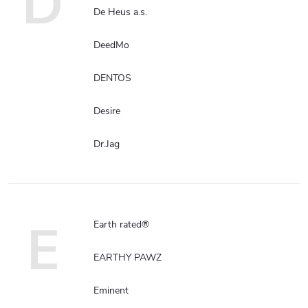
D
De Heus a.s.
DeedMo
DENTOS
Desire
Dr.Jag
E
Earth rated®
EARTHY PAWZ
Eminent