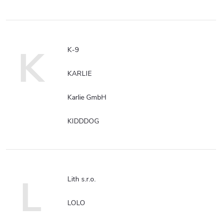
K
K-9
KARLIE
Karlie GmbH
KIDDDOG
L
Lith s.r.o.
LOLO