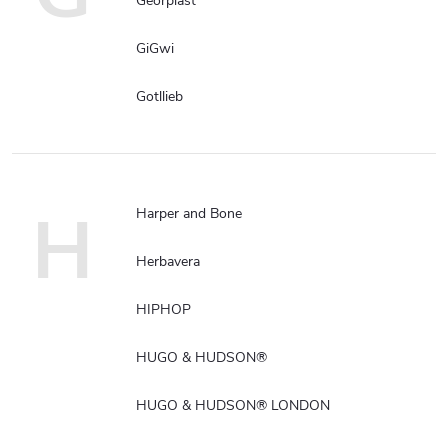
Georplast
GiGwi
Gotllieb
H
Harper and Bone
Herbavera
HIPHOP
HUGO & HUDSON®
HUGO & HUDSON® LONDON