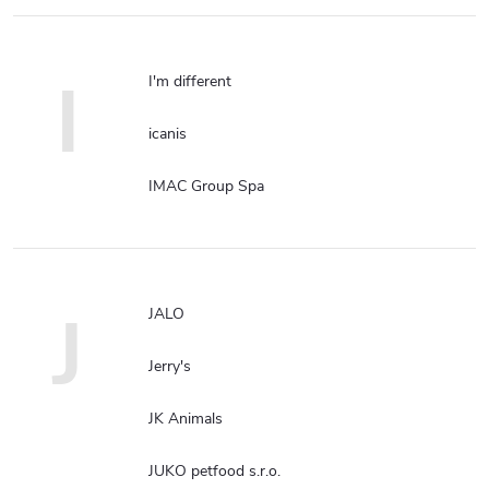
I
I'm different
icanis
IMAC Group Spa
J
JALO
Jerry's
JK Animals
JUKO petfood s.r.o.