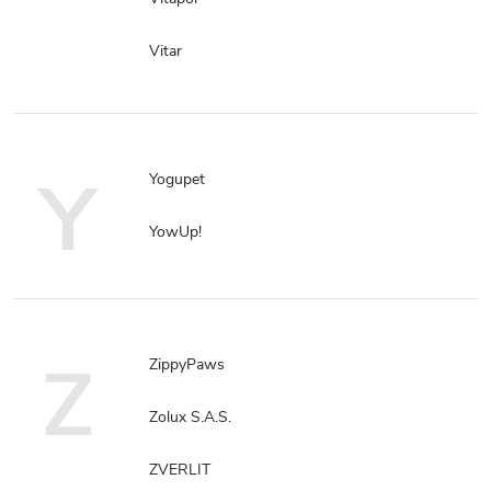
Vitar
Y
Yogupet
YowUp!
Z
ZippyPaws
Zolux S.A.S.
ZVERLIT