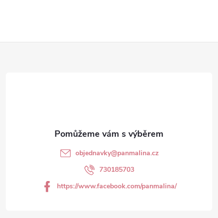
v
l
Z
á
d
á
a
p
c
a
í
t
p
objednavky
@
panmalina.cz
r
í
730185703
v
https://www.facebook.com/panmalina/
k