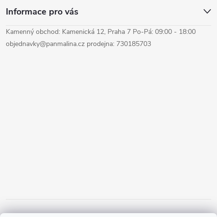
y
Informace pro vás
v
Kamenný obchod: Kamenická 12, Praha 7 Po-Pá: 09:00 - 18:00
ý
objednavky@panmalina.cz prodejna: 730185703
p
i
s
u