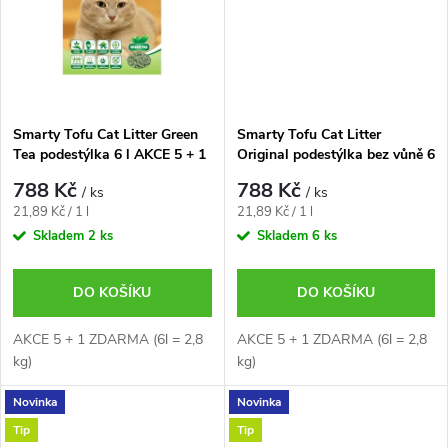
ů
ů
Smarty Tofu Cat Litter Green
Smarty Tofu Cat Litter
Tea podestýlka 6 l AKCE 5 + 1
Original podestýlka bez vůně 6
ZDARMA
l AKCE 5 + 1 ZDARMA
788 Kč
788 Kč
/ ks
/ ks
Měrná
Měrná
21,89 Kč / 1 l
21,89 Kč / 1 l
cena:
cena:
Skladem
2 ks
Skladem
6 ks
DO KOŠÍKU
DO KOŠÍKU
AKCE 5 + 1 ZDARMA (6l = 2,8
AKCE 5 + 1 ZDARMA (6l = 2,8
kg)
kg)
Novinka
Novinka
Tip
Tip