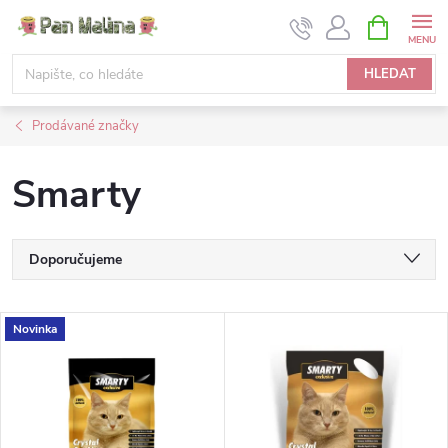
Přejít
NÁKUPNÍ
KOŠÍK
na
obsah
HLEDAT
Prodávané značky
Smarty
Ř
Doporučujeme
a
Nejlevnější
V
Novinka
Nejdražší
z
ý
Nejprodávanější
e
p
Abecedně