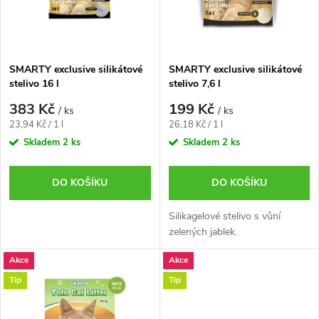
n
i
í
s
p
SMARTY exclusive silikátové
SMARTY exclusive silikátové
stelivo 16 l
stelivo 7,6 l
p
r
383 Kč
199 Kč
/ ks
/ ks
r
Měrná
Měrná
23,94 Kč / 1 l
26,18 Kč / 1 l
o
cena:
cena:
Skladem
2 ks
Skladem
2 ks
o
d
DO KOŠÍKU
DO KOŠÍKU
d
u
Silikagelové stelivo s vůní
u
zelených jablek.
k
Akce
Akce
k
Tip
Tip
t
t