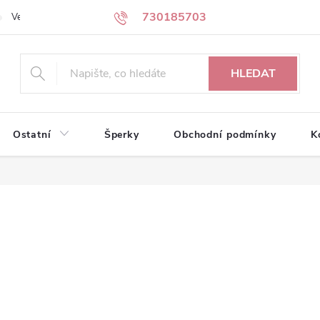
730185703
Velkoobchodní partneři
Kontakty
HLEDAT
Ostatní
Šperky
Obchodní podmínky
K