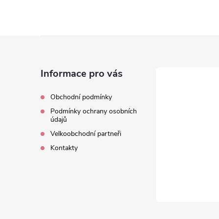
Z
á
Informace pro vás
p
Obchodní podmínky
Podmínky ochrany osobních
a
údajů
Velkoobchodní partneři
t
Kontakty
í