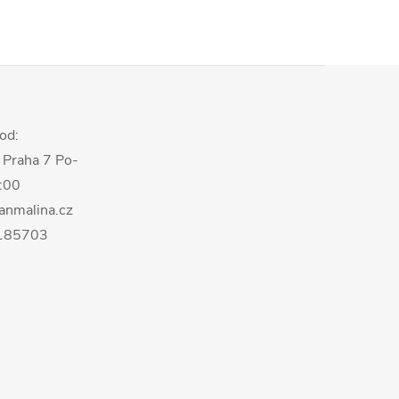
od:
 Praha 7 Po-
8:00
anmalina.cz
0185703