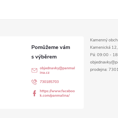
Kamenný obch
Kamenická 12,
Pá: 09:00 - 1
objednavky@p
objednavky
@
panmal
prodejna: 73
ina.cz
730185703
https://www.faceboo
k.com/panmalina/