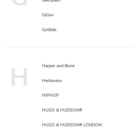
Georplast
GiGwi
Gotllieb
H
Harper and Bone
Herbavera
HIPHOP
HUGO & HUDSON®
HUGO & HUDSON® LONDON