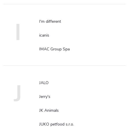
I
I'm different
icanis
IMAC Group Spa
J
JALO
Jerry's
JK Animals
JUKO petfood s.r.o.