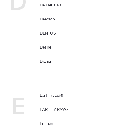
D
De Heus a.s.
DeedMo
DENTOS
Desire
Dr.Jag
E
Earth rated®
EARTHY PAWZ
Eminent