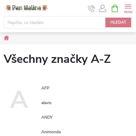
Přejít
NÁKUPNÍ
KOŠÍK
na
obsah
HLEDAT
Domů
Všechny značky A-Z
A
AFP
alavis
ANDY
Animonda