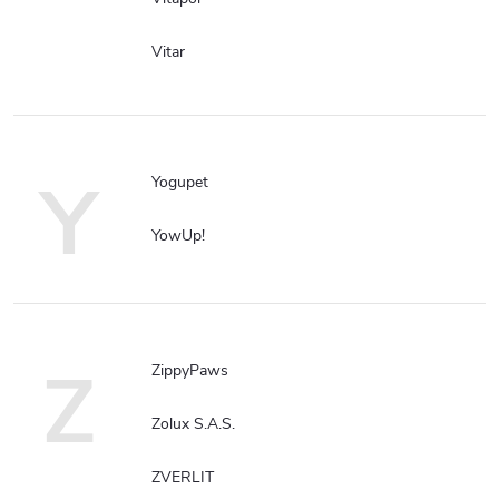
Vitar
Y
Yogupet
YowUp!
Z
ZippyPaws
Zolux S.A.S.
ZVERLIT