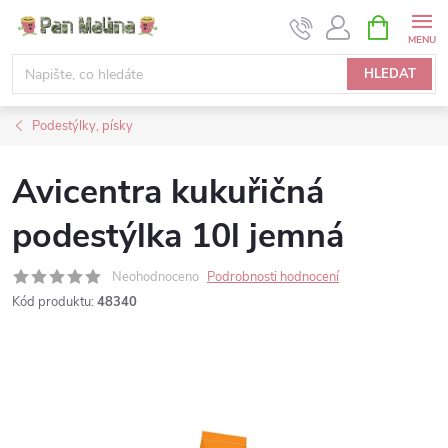
Přejít
NÁKUPNÍ
KOŠÍK
na
obsah
HLEDAT
Podestýlky, písky
Avicentra kukuřičná
podestýlka 10l jemná
Neohodnoceno
Podrobnosti hodnocení
Kód produktu:
48340