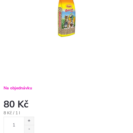
Na objednávku
80 Kč
Měrná
8 Kč / 1 l
cena: