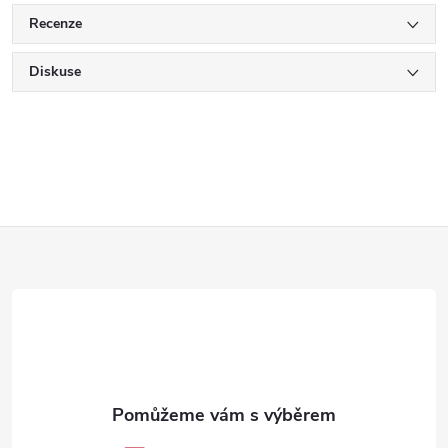
Recenze
Diskuse
Z
á
p
a