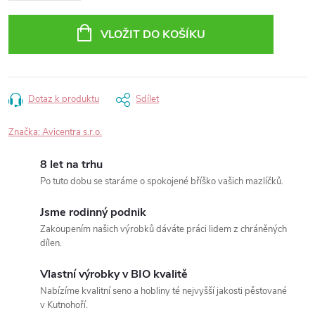
VLOŽIT DO KOŠÍKU
Dotaz k produktu
Sdílet
Značka:
Avicentra s.r.o.
8 let na trhu
Po tuto dobu se staráme o spokojené bříško vašich mazlíčků.
Jsme rodinný podnik
Zakoupením našich výrobků dáváte práci lidem z chráněných
dílen.
Vlastní výrobky v BIO kvalitě
Nabízíme kvalitní seno a hobliny té nejvyšší jakosti pěstované
v Kutnohoří.