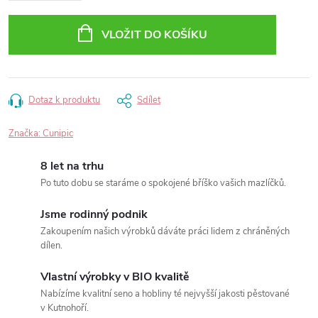
VLOŽIT DO KOŠÍKU
Dotaz k produktu
Sdílet
Značka:
Cunipic
8 let na trhu
Po tuto dobu se staráme o spokojené bříško vašich mazlíčků.
Jsme rodinný podnik
Zakoupením našich výrobků dáváte práci lidem z chráněných
dílen.
Vlastní výrobky v BIO kvalitě
Nabízíme kvalitní seno a hobliny té nejvyšší jakosti pěstované
v Kutnohoří.