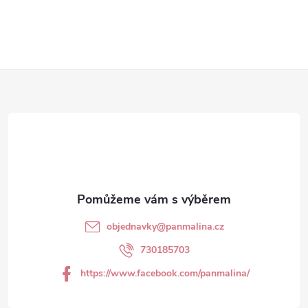
Z
á
p
a
t
objednavky
@
panmalina.cz
í
730185703
https://www.facebook.com/panmalina/