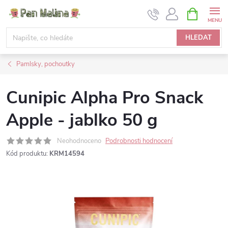
Přejít
NÁKUPNÍ
KOŠÍK
na
obsah
HLEDAT
Pamlsky, pochoutky
Cunipic Alpha Pro Snack
Apple - jablko 50 g
Neohodnoceno
Podrobnosti hodnocení
Kód produktu:
KRM14594