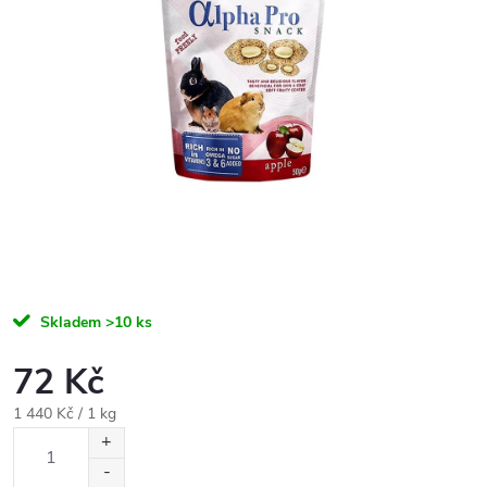
Skladem
>10 ks
72 Kč
Měrná
1 440 Kč / 1 kg
cena: