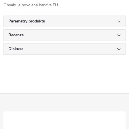
Obsahuje povolená barviva EU.
Parametry produktu
Recenze
Diskuse
Z
á
p