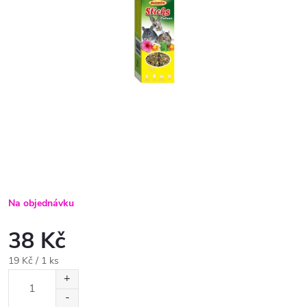
Na objednávku
38 Kč
Měrná
19 Kč / 1 ks
cena: