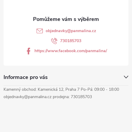
a
t
objednavky
@
panmalina.cz
í
730185703
https://www.facebook.com/panmalina/
Informace pro vás
Kamenný obchod: Kamenická 12, Praha 7 Po-Pá: 09:00 - 18:00
objednavky@panmalina.cz prodejna: 730185703