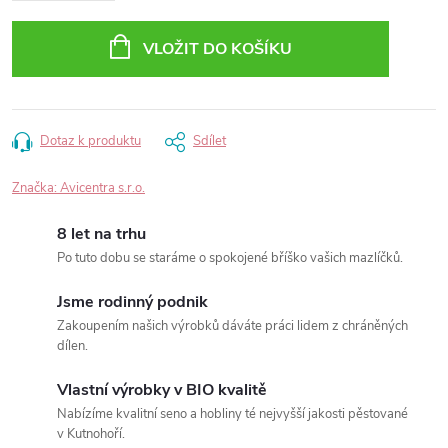
VLOŽIT DO KOŠÍKU
Dotaz k produktu
Sdílet
Značka:
Avicentra s.r.o.
8 let na trhu
Po tuto dobu se staráme o spokojené bříško vašich mazlíčků.
Jsme rodinný podnik
Zakoupením našich výrobků dáváte práci lidem z chráněných
dílen.
Vlastní výrobky v BIO kvalitě
Nabízíme kvalitní seno a hobliny té nejvyšší jakosti pěstované
v Kutnohoří.