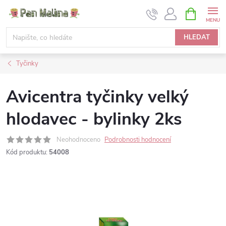
Přejít
NÁKUPNÍ
KOŠÍK
na
obsah
HLEDAT
Tyčinky
Avicentra tyčinky velký
hlodavec - bylinky 2ks
Neohodnoceno
Podrobnosti hodnocení
Kód produktu:
54008