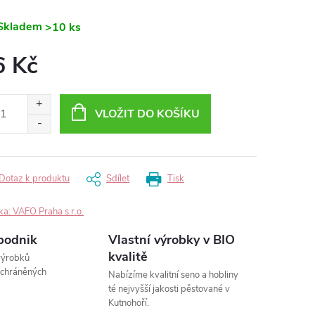
Skladem
>10 ks
6 Kč
ná
:
VLOŽIT DO KOŠÍKU
Dotaz k produktu
Sdílet
Tisk
ka:
VAFO Praha s.r.o.
podnik
Vlastní výrobky v BIO
kvalitě
výrobků
 chráněných
Nabízíme kvalitní seno a hobliny
té nejvyšší jakosti pěstované v
Kutnohoří.