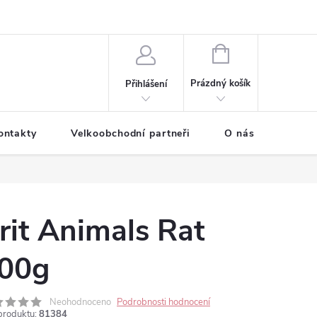
NÁKUPNÍ
KOŠÍK
Prázdný košík
Přihlášení
ontakty
Velkoobchodní partneři
O nás
rit Animals Rat
00g
Neohodnoceno
Podrobnosti hodnocení
produktu:
81384