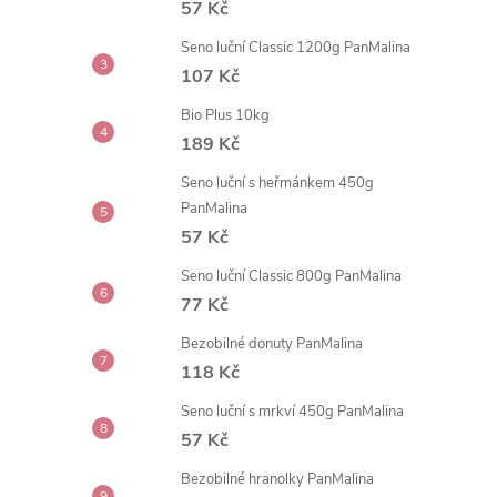
57 Kč
t
Seno luční Classic 1200g PanMalina
r
107 Kč
Bio Plus 10kg
a
189 Kč
n
Seno luční s heřmánkem 450g
PanMalina
n
57 Kč
Seno luční Classic 800g PanMalina
í
77 Kč
p
Bezobilné donuty PanMalina
118 Kč
a
Seno luční s mrkví 450g PanMalina
57 Kč
n
Bezobilné hranolky PanMalina