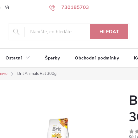
730185703
Velkoobchodní partneři
Kontakty
HLEDAT
Ostatní
Šperky
Obchodní podmínky
K
mivo
Brit Animals Rat 300g
B
3
Kód 