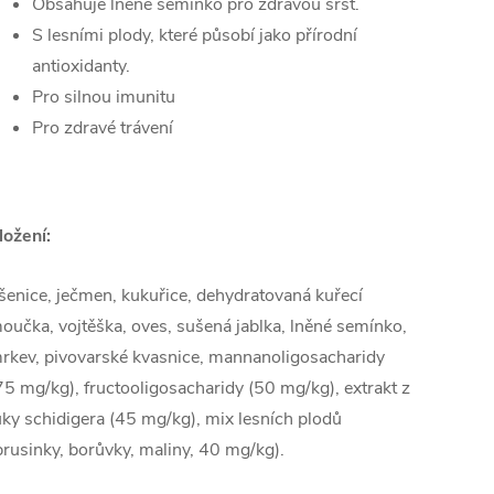
Obsahuje lněné semínko pro zdravou srst.
S lesními plody, které působí jako přírodní
antioxidanty.
Pro silnou imunitu
Pro zdravé trávení
ložení:
šenice, ječmen, kukuřice, dehydratovaná kuřecí
oučka, vojtěška, oves, sušená jablka, lněné semínko,
rkev, pivovarské kvasnice, mannanoligosacharidy
75 mg/kg), fructooligosacharidy (50 mg/kg), extrakt z
uky schidigera (45 mg/kg), mix lesních plodů
brusinky, borůvky, maliny, 40 mg/kg).