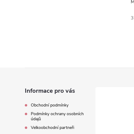
M
3
Z
á
Informace pro vás
p
Obchodní podmínky
Podmínky ochrany osobních
a
údajů
Velkoobchodní partneři