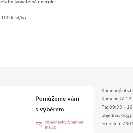
etabolizovatelná energie:
 100 kcal/kg.
Kamenný obch
Kamenická 12,
Pá: 09:00 - 1
objednavky@p
objednavky
@
panmal
prodejna: 73
ina.cz