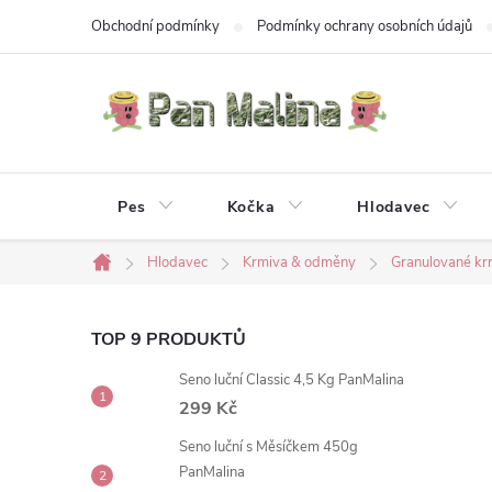
Přejít
Obchodní podmínky
Podmínky ochrany osobních údajů
na
obsah
Pes
Kočka
Hlodavec
Hlodavec
Krmiva & odměny
Granulované kr
Domů
P
TOP 9 PRODUKTŮ
Seno luční Classic 4,5 Kg PanMalina
o
299 Kč
s
Seno luční s Měsíčkem 450g
PanMalina