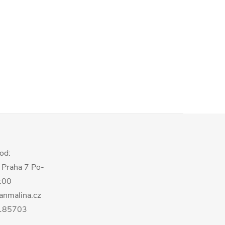
od:
 Praha 7 Po-
8:00
anmalina.cz
0185703