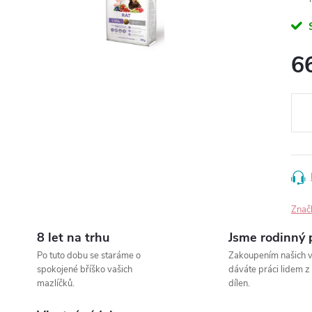
6
Měr
cena
Znač
8 let na trhu
Jsme rodinný 
Po tuto dobu se staráme o
Zakoupením našich 
spokojené bříško vašich
dáváte práci lidem z
mazlíčků.
dílen.