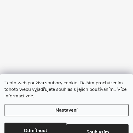
Tento web používá soubory cookie. Dalším procházením
tohoto webu vyjadřujete souhlas s jejich používáním.. Více
informací
zde
.
Nastavení
Copyright 2026
PanMalina.cz
. Všechna práva vyhrazena.
Upravit
nastavení cookies
Odmítnout
Souhlasím