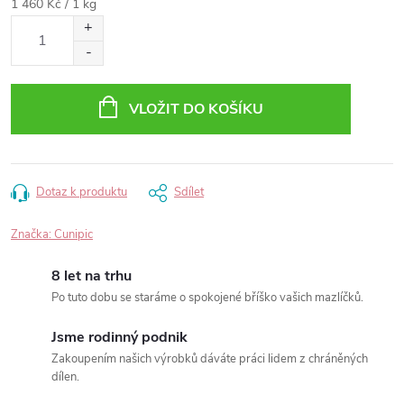
Měrná
1 460 Kč / 1 kg
cena:
VLOŽIT DO KOŠÍKU
Dotaz k produktu
Sdílet
Značka:
Cunipic
8 let na trhu
Po tuto dobu se staráme o spokojené bříško vašich mazlíčků.
Jsme rodinný podnik
Zakoupením našich výrobků dáváte práci lidem z chráněných
dílen.