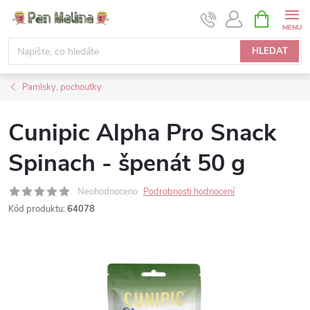
Přejít
NÁKUPNÍ
KOŠÍK
na
obsah
HLEDAT
Pamlsky, pochoutky
Cunipic Alpha Pro Snack
Spinach - špenát 50 g
Neohodnoceno
Podrobnosti hodnocení
Kód produktu:
64078