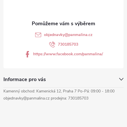
p
a
t
objednavky
@
panmalina.cz
í
730185703
https://www.facebook.com/panmalina/
Informace pro vás
Kamenný obchod: Kamenická 12, Praha 7 Po-Pá: 09:00 - 18:00
objednavky@panmalina.cz prodejna: 730185703