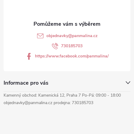
p
a
t
objednavky
@
panmalina.cz
í
730185703
https://www.facebook.com/panmalina/
Informace pro vás
Kamenný obchod: Kamenická 12, Praha 7 Po-Pá: 09:00 - 18:00
objednavky@panmalina.cz prodejna: 730185703