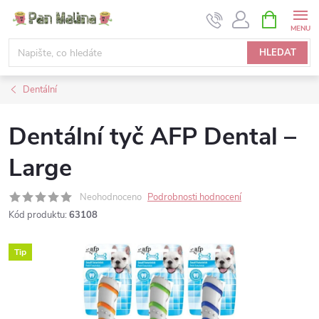
Přejít
NÁKUPNÍ
KOŠÍK
na
obsah
HLEDAT
Dentální
Dentální tyč AFP Dental –
Large
Neohodnoceno
Podrobnosti hodnocení
Kód produktu:
63108
Tip