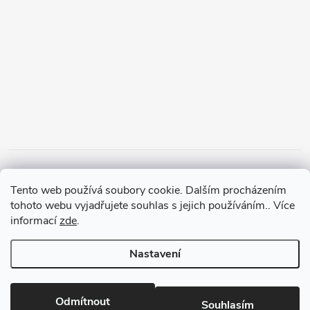
Tento web používá soubory cookie. Dalším procházením
tohoto webu vyjadřujete souhlas s jejich používáním.. Více
informací
zde
.
Nastavení
Copyright 2026
PanMalina.cz
. Všechna práva vyhrazena.
Upravit
nastavení cookies
Odmítnout
Souhlasím