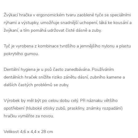
Žvýkací hračka v ergonomickém tvaru zaoblené tyče se speciálními
rýhami a výstupky, umožňuje snadnější uchopení, láká ke kousání a
žvýkaní, a tím pomáhá udržovat čisté dásně a zuby.
Tyč je vyrobena z kombinace tvrdšího a jemnějšího nylonu a plastu
pokrytého gumou.
Dentální hygiena je u psů často zanedbávána. Používáním
dentálních hraček snížíte riziko zánětu dásní, zubního kamene a
dalších častých problémů se zuby.
Výrobek by měl být po celou dobu celý. Při náznaku většího
opotřebení (hluboké otisky zubů, praskliny, známky rozpadání)
hračku vyměňte za novou.
Velikost 4,6 x 4,4 x 28 cm