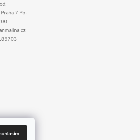
od:
 Praha 7 Po-
8:00
anmalina.cz
0185703
ouhlasím