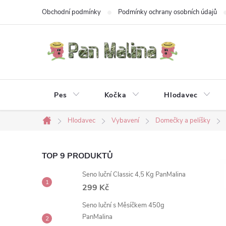
Přejít
Obchodní podmínky
Podmínky ochrany osobních údajů
na
obsah
Pes
Kočka
Hlodavec
Hlodavec
Vybavení
Domečky a pelíšky
Domů
P
TOP 9 PRODUKTŮ
Seno luční Classic 4,5 Kg PanMalina
o
299 Kč
s
Seno luční s Měsíčkem 450g
PanMalina