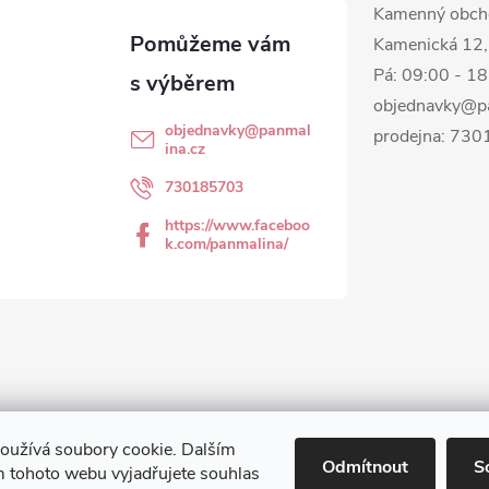
Kamenný obch
Kamenická 12,
Pá: 09:00 - 1
objednavky@p
objednavky
@
panmal
prodejna: 73
ina.cz
730185703
https://www.faceboo
k.com/panmalina/
oužívá soubory cookie. Dalším
Odmítnout
S
 tohoto webu vyjadřujete souhlas