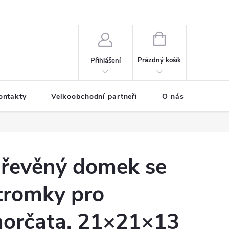
NÁKUPNÍ
KOŠÍK
Prázdný košík
Přihlášení
ontakty
Velkoobchodní partneři
O nás
řevěný domek se
tromky pro
orčata, 21×21×13