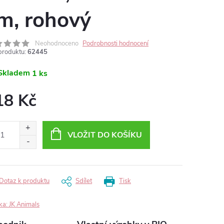
m, rohový
Neohodnoceno
Podrobnosti hodnocení
produktu:
62445
Skladem
1 ks
18 Kč
ná
:
VLOŽIT DO KOŠÍKU
Dotaz k produktu
Sdílet
Tisk
ka:
JK Animals