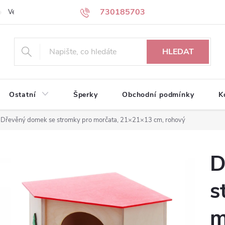
730185703
Velkoobchodní partneři
Kontakty
HLEDAT
Ostatní
Šperky
Obchodní podmínky
K
Dřevěný domek se stromky pro morčata, 21×21×13 cm, rohový
D
s
m