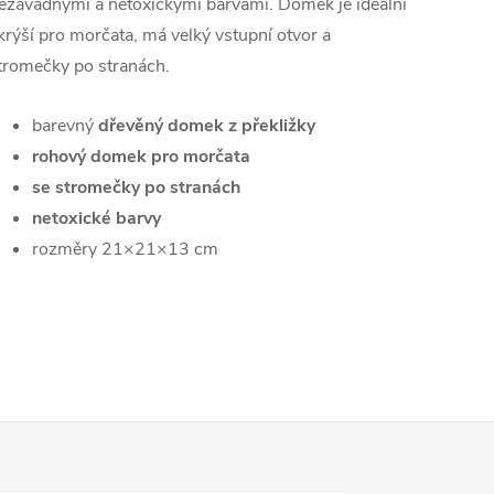
ezávadnými a netoxickými barvami. Domek je ideální
krýší pro morčata, má velký vstupní otvor a
tromečky po stranách.
barevný
dřevěný domek z překližky
rohový domek pro morčata
se stromečky po stranách
netoxické barvy
rozměry 21×21×13 cm