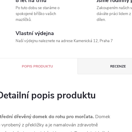
8 let na trhu
Jsme rodinný 
Po tuto dobu se staráme o
Zakoupením našich 
spokojené bříško vašich
dáváte práci lidem z
mazlíčků.
dílen.
Vlastní výdejna
Naší výdejnu naleznete na adrese Kamenická 12, Praha 7
POPIS PRODUKTU
RECENZE
Detailní popis produktu
třední dřevěný domek do rohu pro morčata.
Domek
e vyrobený z překližky a je namalován zdravotně