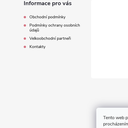
á
Informace pro vás
p
Obchodní podmínky
Podmínky ochrany osobních
a
údajů
Velkoobchodní partneři
t
Kontakty
í
Tento web p
procházením