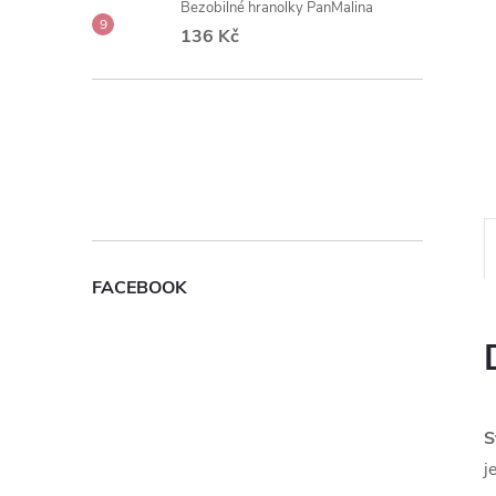
Bezobilné hranolky PanMalina
e
136 Kč
l
FACEBOOK
S
j