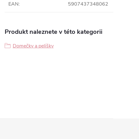
EAN
:
5907437348062
Produkt naleznete v této kategorii
Domečky a pelíšky