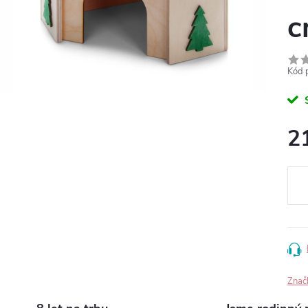
c
Kód 
2
Měr
cena
Znač