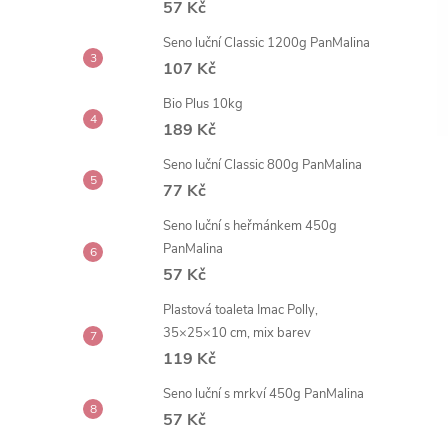
57 Kč
t
Seno luční Classic 1200g PanMalina
r
107 Kč
Bio Plus 10kg
a
189 Kč
n
Seno luční Classic 800g PanMalina
77 Kč
n
Seno luční s heřmánkem 450g
PanMalina
í
57 Kč
p
Plastová toaleta Imac Polly,
35×25×10 cm, mix barev
a
119 Kč
Seno luční s mrkví 450g PanMalina
n
57 Kč