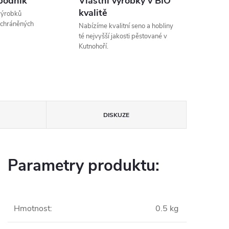
podnik
Vlastní výrobky v BIO
kvalitě
výrobků
 chráněných
Nabízíme kvalitní seno a hobliny
té nejvyšší jakosti pěstované v
Kutnohoří.
DISKUZE
Parametry produktu:
Hmotnost
:
0.5 kg