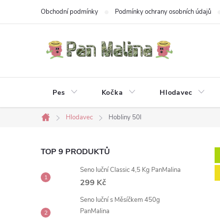
Přejít
Obchodní podmínky
Podmínky ochrany osobních údajů
na
obsah
Pes
Kočka
Hlodavec
Hlodavec
Hobliny 50l
Domů
P
TOP 9 PRODUKTŮ
Seno luční Classic 4,5 Kg PanMalina
o
299 Kč
s
Seno luční s Měsíčkem 450g
PanMalina