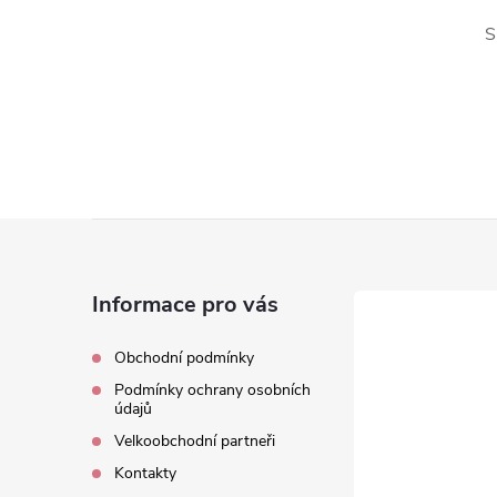
S
Z
á
Informace pro vás
p
Obchodní podmínky
Podmínky ochrany osobních
a
údajů
Velkoobchodní partneři
t
Kontakty