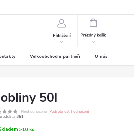
NÁKUPNÍ
KOŠÍK
Prázdný košík
Přihlášení
ontakty
Velkoobchodní partneři
O nás
obliny 50l
Neohodnoceno
Podrobnosti hodnocení
produktu:
351
Skladem
>10 ks