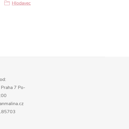
Hlodavec
od:
 Praha 7 Po-
8:00
anmalina.cz
0185703