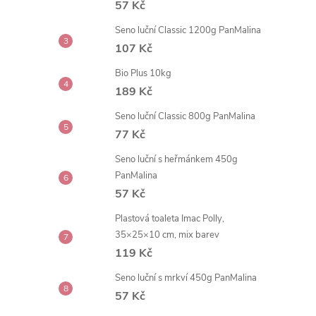
57 Kč
t
Seno luční Classic 1200g PanMalina
r
107 Kč
Bio Plus 10kg
a
189 Kč
n
Seno luční Classic 800g PanMalina
77 Kč
n
Seno luční s heřmánkem 450g
PanMalina
í
57 Kč
p
Plastová toaleta Imac Polly,
35×25×10 cm, mix barev
a
119 Kč
Seno luční s mrkví 450g PanMalina
n
57 Kč