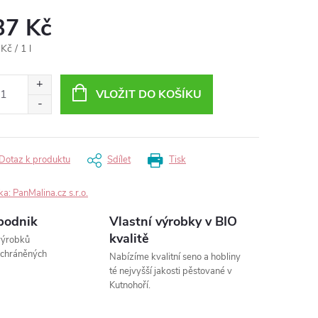
37 Kč
ná
Kč / 1 l
:
VLOŽIT DO KOŠÍKU
Dotaz k produktu
Sdílet
Tisk
ka:
PanMalina.cz s.r.o.
podnik
Vlastní výrobky v BIO
kvalitě
výrobků
 chráněných
Nabízíme kvalitní seno a hobliny
té nejvyšší jakosti pěstované v
Kutnohoří.