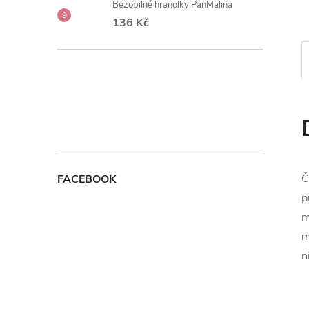
Bezobilné hranolky PanMalina
e
136 Kč
l
Č
FACEBOOK
p
m
m
n