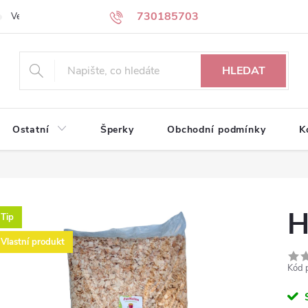
730185703
Velkoobchodní partneři
Kontakty
HLEDAT
Ostatní
Šperky
Obchodní podmínky
K
H
Tip
Vlastní produkt
Kód 