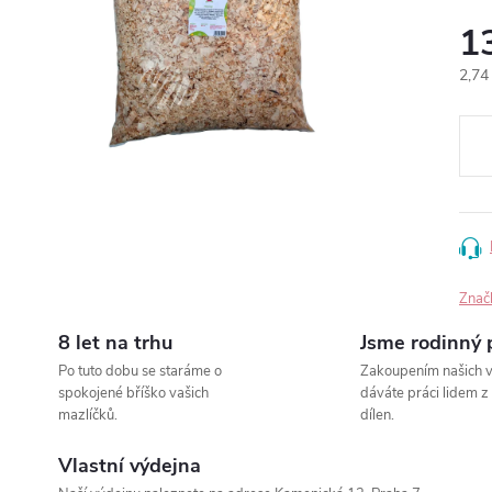
1
Měr
2,74 
cena
Znač
8 let na trhu
Jsme rodinný 
Po tuto dobu se staráme o
Zakoupením našich 
spokojené bříško vašich
dáváte práci lidem z
mazlíčků.
dílen.
Vlastní výdejna