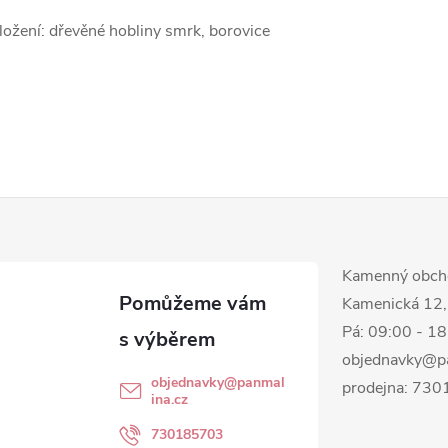
ložení: dřevěné hobliny smrk, borovice
Kamenný obch
Kamenická 12,
Pá: 09:00 - 1
objednavky@p
objednavky
@
panmal
prodejna: 73
ina.cz
730185703