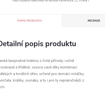
Naší výdejnu naleznete na adrese Kamenická 12, Praha 7
POPIS PRODUKTU
RECENZE
Detailní popis produktu
eské bezprašné hobliny z čisté přírody, ručně
rosévané a tříděné, vysoce savé díky kombinaci
ěkkých a tvrdších dřev, určené pro domácí miláčky,
orčata, králíky, osmáky, a to i pro ty nejnáročnější z
ich.