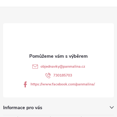
Z
á
p
a
t
objednavky
@
panmalina.cz
í
730185703
https://www.facebook.com/panmalina/
Informace pro vás