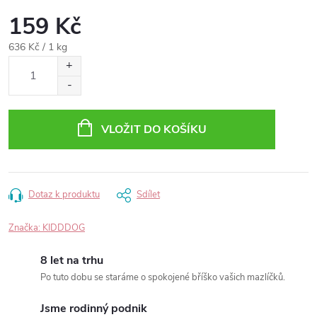
159 Kč
Měrná
636 Kč / 1 kg
cena:
VLOŽIT DO KOŠÍKU
Dotaz k produktu
Sdílet
Značka:
KIDDDOG
8 let na trhu
Po tuto dobu se staráme o spokojené bříško vašich mazlíčků.
Jsme rodinný podnik