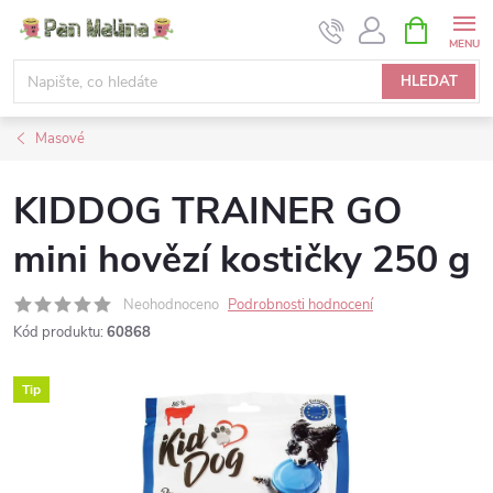
Přejít
NÁKUPNÍ
KOŠÍK
na
obsah
HLEDAT
Masové
KIDDOG TRAINER GO
mini hovězí kostičky 250 g
Neohodnoceno
Podrobnosti hodnocení
Kód produktu:
60868
Tip