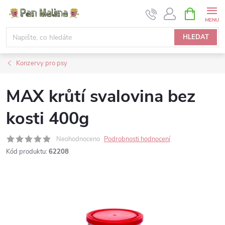
Přejít
NÁKUPNÍ
KOŠÍK
na
obsah
HLEDAT
Konzervy pro psy
MAX krůtí svalovina bez
kosti 400g
Neohodnoceno
Podrobnosti hodnocení
Kód produktu:
62208