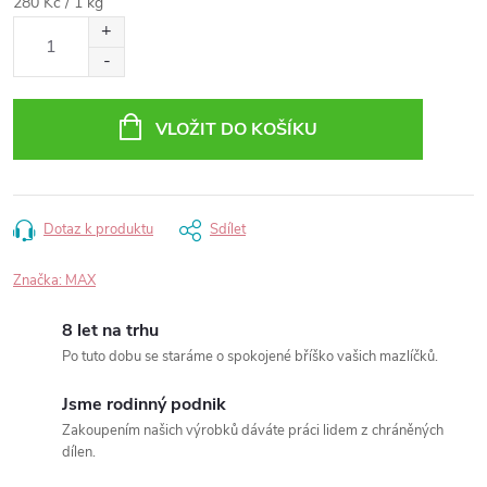
Měrná
280 Kč / 1 kg
cena:
VLOŽIT DO KOŠÍKU
Dotaz k produktu
Sdílet
Značka:
MAX
8 let na trhu
Po tuto dobu se staráme o spokojené bříško vašich mazlíčků.
Jsme rodinný podnik
Zakoupením našich výrobků dáváte práci lidem z chráněných
dílen.