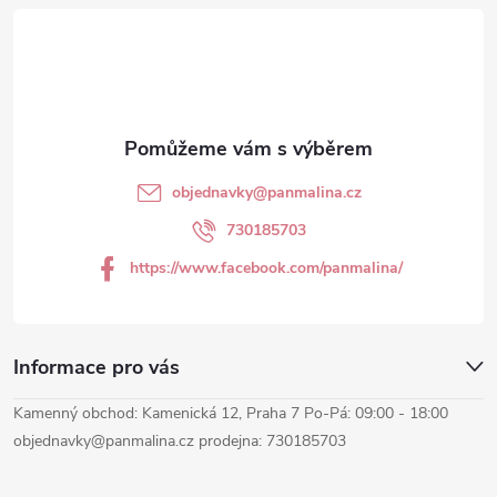
á
p
a
t
objednavky
@
panmalina.cz
í
730185703
https://www.facebook.com/panmalina/
Informace pro vás
Kamenný obchod: Kamenická 12, Praha 7 Po-Pá: 09:00 - 18:00
objednavky@panmalina.cz prodejna: 730185703