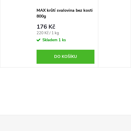
MAX krůtí svalovina bez kosti
800g
176 Kč
Měrná
220 Kč / 1 kg
cena:
Skladem
1 ks
DO KOŠÍKU
Z