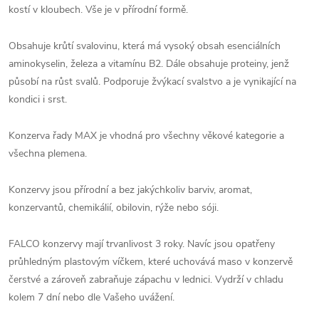
kostí v kloubech. Vše je v přírodní formě.
Obsahuje krůtí svalovinu, která má vysoký obsah esenciálních
aminokyselin, železa a vitamínu B2. Dále obsahuje proteiny, jenž
působí na růst svalů. Podporuje žvýkací svalstvo a je vynikající na
kondici i srst.
Konzerva řady MAX je vhodná pro všechny věkové kategorie a
všechna plemena.
Konzervy jsou přírodní a bez jakýchkoliv barviv, aromat,
konzervantů, chemikálií, obilovin, rýže nebo sóji.
FALCO konzervy mají trvanlivost 3 roky. Navíc jsou opatřeny
průhledným plastovým víčkem, které uchovává maso v konzervě
čerstvé a zároveň zabraňuje zápachu v lednici. Vydrží v chladu
kolem 7 dní nebo dle Vašeho uvážení.