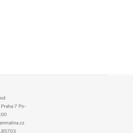
od:
 Praha 7 Po-
8:00
anmalina.cz
0185703