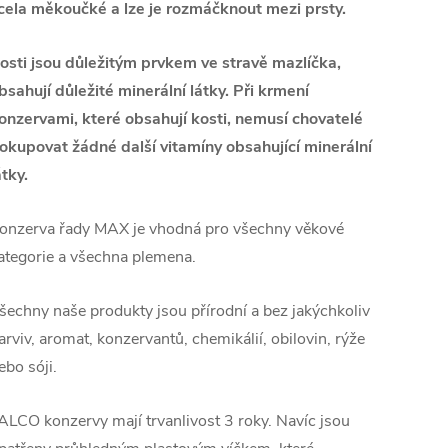
cela měkoučké a lze je rozmáčknout mezi prsty.
osti jsou důležitým prvkem ve stravě mazlíčka,
bsahují důležité minerální látky. Při krmení
onzervami, které obsahují kosti, nemusí chovatelé
okupovat žádné další vitamíny obsahující minerální
átky.
onzerva řady MAX je vhodná pro všechny věkové
ategorie a všechna plemena.
šechny naše produkty jsou přírodní a bez jakýchkoliv
arviv, aromat, konzervantů, chemikálií, obilovin, rýže
ebo sóji.
ALCO konzervy mají trvanlivost 3 roky. Navíc jsou