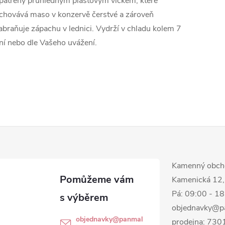
patřeny průhledným plastovým víčkem, které
chovává maso v konzervě čerstvé a zároveň
abraňuje zápachu v lednici. Vydrží v chladu kolem 7
ní nebo dle Vašeho uvážení.
Kamenný obch
Kamenická 12,
Pá: 09:00 - 1
objednavky@p
objednavky
@
panmal
prodejna: 73