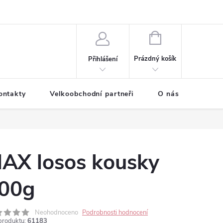
NÁKUPNÍ
KOŠÍK
Prázdný košík
Přihlášení
ontakty
Velkoobchodní partneři
O nás
AX losos kousky
00g
Neohodnoceno
Podrobnosti hodnocení
produktu:
61183