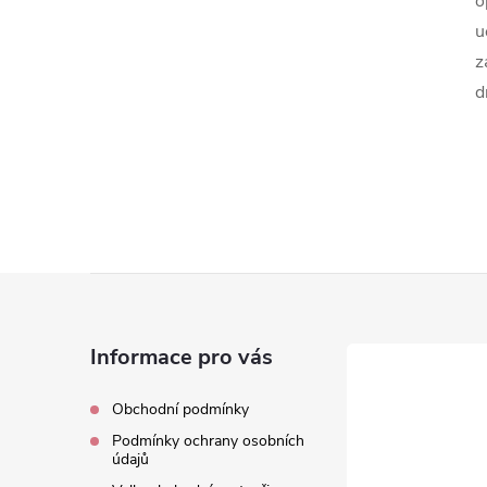
o
u
z
d
Z
á
Informace pro vás
p
Obchodní podmínky
Podmínky ochrany osobních
a
údajů