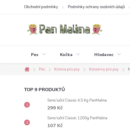
Přejít
Obchodní podmínky
Podmínky ochrany osobních údajů
na
obsah
Pes
Kočka
Hlodavec
Pes
Krmiva pro psy
Konzervy pro psy
M
Domů
P
TOP 9 PRODUKTŮ
Seno luční Classic 4,5 Kg PanMalina
o
299 Kč
s
Seno luční Classic 1200g PanMalina
107 Kč