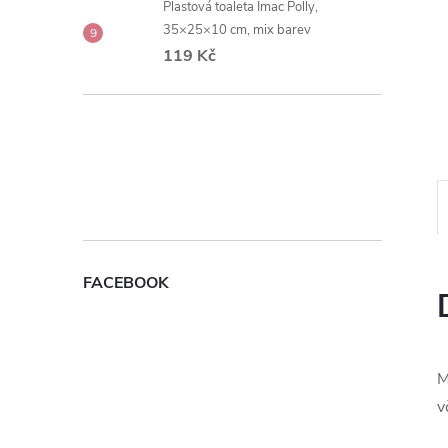
Plastová toaleta Imac Polly,
e
35×25×10 cm, mix barev
119 Kč
l
FACEBOOK
M
v