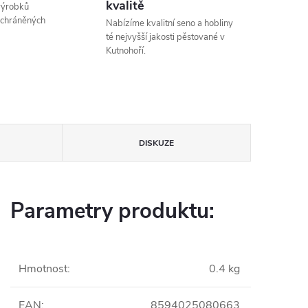
kvalitě
výrobků
 chráněných
Nabízíme kvalitní seno a hobliny
té nejvyšší jakosti pěstované v
Kutnohoří.
DISKUZE
Parametry produktu:
Hmotnost
:
0.4 kg
EAN
:
8594025080663