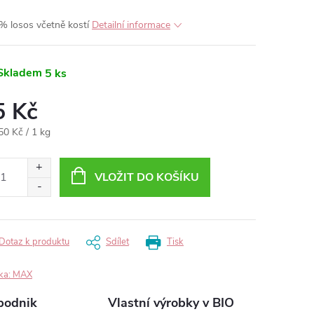
% losos včetně kostí
Detailní informace
Skladem
5 ks
5 Kč
ná
50 Kč / 1 kg
:
VLOŽIT DO KOŠÍKU
Dotaz k produktu
Sdílet
Tisk
ka:
MAX
podnik
Vlastní výrobky v BIO