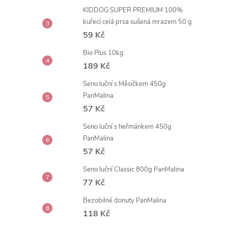
t
KIDDOG SUPER PREMIUM 100%
kuřecí celá prsa sušená mrazem 50 g
r
59 Kč
Bio Plus 10kg
a
189 Kč
n
Seno luční s Měsíčkem 450g
PanMalina
n
57 Kč
Seno luční s heřmánkem 450g
í
PanMalina
57 Kč
p
Seno luční Classic 800g PanMalina
a
77 Kč
Bezobilné donuty PanMalina
n
118 Kč