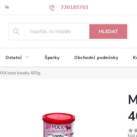
730185703
Velkoobchodní partneři
Kontakty
HLEDAT
Ostatní
Šperky
Obchodní podmínky
K
AX losos kousky 400g
M
4
Kód 