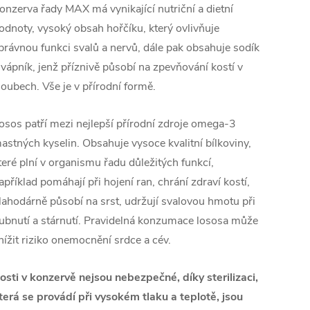
onzerva řady MAX má vynikající nutriční a dietní
odnoty, vysoký obsah hořčíku, který ovlivňuje
právnou funkci svalů a nervů, dále pak obsahuje sodík
 vápník, jenž příznivě působí na zpevňování kostí v
loubech. Vše je v přírodní formě.
osos patří mezi nejlepší přírodní zdroje omega-3
astných kyselin. Obsahuje vysoce kvalitní bílkoviny,
teré plní v organismu řadu důležitých funkcí,
apříklad pomáhají při hojení ran, chrání zdraví kostí,
lahodárně působí na srst, udržují svalovou hmotu při
ubnutí a stárnutí. Pravidelná konzumace lososa může
nížit riziko onemocnění srdce a cév.
osti v konzervě nejsou nebezpečné, díky sterilizaci,
terá se provádí při vysokém tlaku a teplotě, jsou