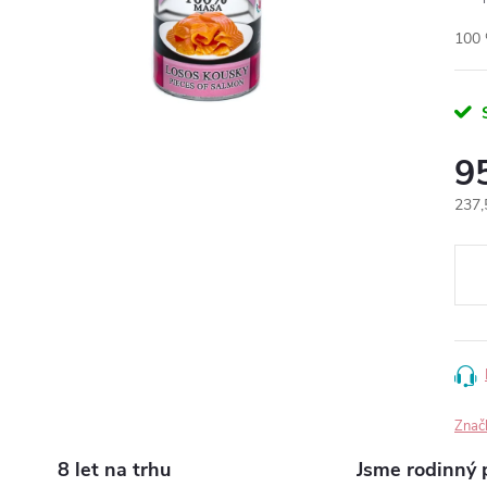
100 
9
Měr
237,
cena
Znač
8 let na trhu
Jsme rodinný 