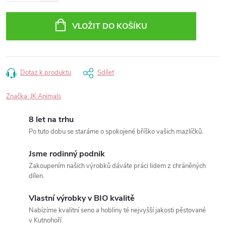
VLOŽIT DO KOŠÍKU
Dotaz k produktu
Sdílet
Značka:
JK Animals
8 let na trhu
Po tuto dobu se staráme o spokojené bříško vašich mazlíčků.
Jsme rodinný podnik
Zakoupením našich výrobků dáváte práci lidem z chráněných
dílen.
Vlastní výrobky v BIO kvalitě
Nabízíme kvalitní seno a hobliny té nejvyšší jakosti pěstované
v Kutnohoří.