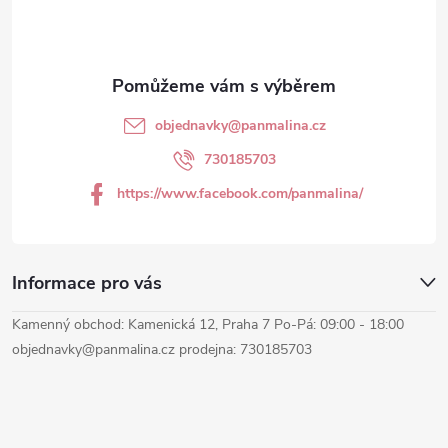
p
a
t
objednavky
@
panmalina.cz
í
730185703
https://www.facebook.com/panmalina/
Informace pro vás
Kamenný obchod: Kamenická 12, Praha 7 Po-Pá: 09:00 - 18:00
objednavky@panmalina.cz prodejna: 730185703