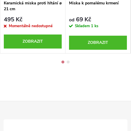
Keramická miska proti hltání ø
Miska k pomalému krmení
21 cm
495 Kč
69 Kč
od
Momentálně nedostupné
Skladem
1 ks
ZOBRAZIT
ZOBRAZIT
Z
á