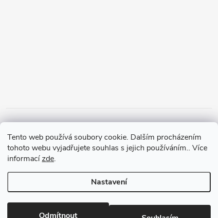
Tento web používá soubory cookie. Dalším procházením
tohoto webu vyjadřujete souhlas s jejich používáním.. Více
informací
zde
.
Nastavení
Copyright 2026
PanMalina.cz
. Všechna práva vyhrazena.
Upravit
nastavení cookies
Odmítnout