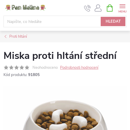
Přejít
NÁKUPNÍ
KOŠÍK
na
obsah
HLEDAT
Proti hltání
Miska proti hltání střední
Neohodnoceno
Podrobnosti hodnocení
Kód produktu:
91805