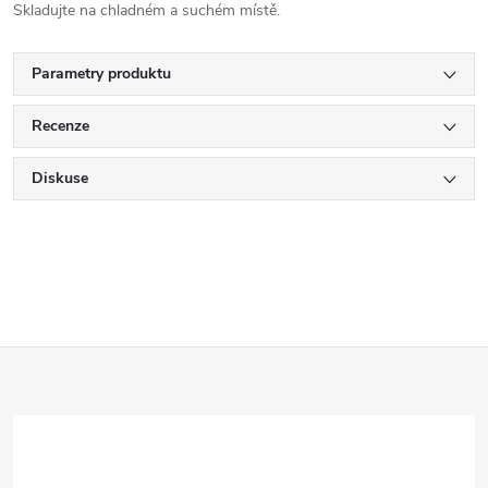
Skladujte na chladném a suchém místě.
Parametry produktu
Recenze
Diskuse
Z
á
p