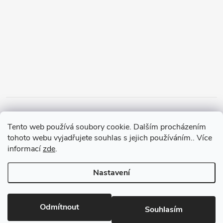
Tento web používá soubory cookie. Dalším procházením
tohoto webu vyjadřujete souhlas s jejich používáním.. Více
informací
zde
.
Nastavení
Copyright 2026
PanMalina.cz
. Všechna práva vyhrazena.
Upravit
nastavení cookies
Odmítnout
Souhlasím
Vytvořil Shoptet