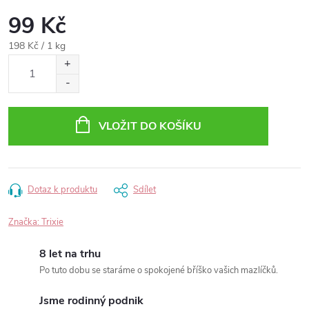
99 Kč
Měrná
198 Kč / 1 kg
cena:
VLOŽIT DO KOŠÍKU
Dotaz k produktu
Sdílet
Značka:
Trixie
8 let na trhu
Po tuto dobu se staráme o spokojené bříško vašich mazlíčků.
Jsme rodinný podnik