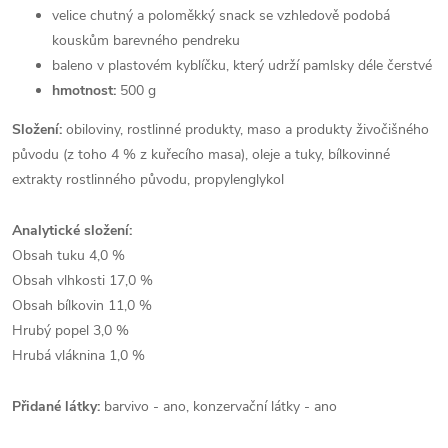
velice chutný a poloměkký snack se vzhledově podobá
kouskům barevného pendreku
baleno v plastovém kyblíčku, který udrží pamlsky déle čerstvé
hmotnost
:
500 g
Složení:
obiloviny, rostlinné produkty, maso a produkty živočišného
původu (z toho 4 % z kuřecího masa), oleje a tuky, bílkovinné
extrakty rostlinného původu, propylenglykol
Analytické složení:
Obsah tuku 4,0 %
Obsah vlhkosti 17,0 %
Obsah bílkovin 11,0 %
Hrubý popel 3,0 %
Hrubá vláknina 1,0 %
Přidané látky:
barvivo - ano, konzervační látky - ano