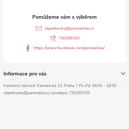
a
t
objednavky
@
panmalina.cz
í
730185703
https://www.facebook.com/panmalina/
Informace pro vás
Kamenný obchod: Kamenická 12, Praha 7 Po-Pá: 09:00 - 18:00
objednavky@panmalina.cz prodejna: 730185703