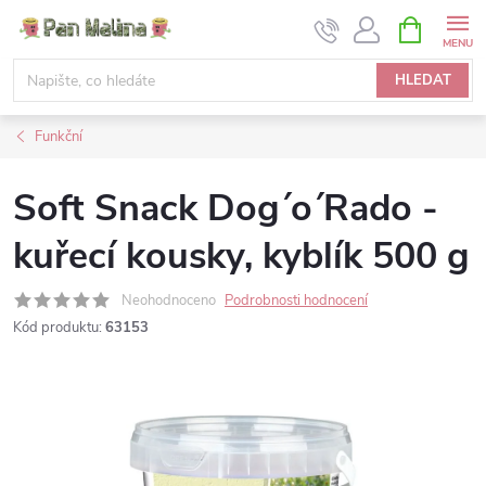
Přejít
NÁKUPNÍ
KOŠÍK
na
obsah
HLEDAT
Funkční
Soft Snack Dog´o´Rado -
kuřecí kousky, kyblík 500 g
Neohodnoceno
Podrobnosti hodnocení
Kód produktu:
63153