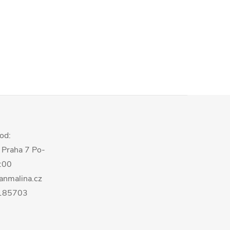
od:
 Praha 7 Po-
8:00
anmalina.cz
0185703