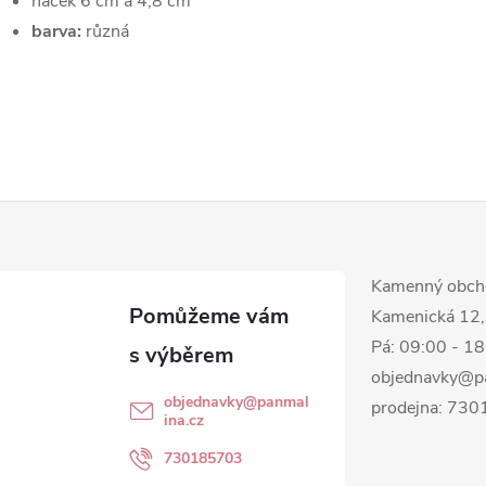
háček 6 cm a 4,8 cm
barva:
různá
Kamenný obch
Kamenická 12,
Pá: 09:00 - 1
objednavky@p
objednavky
@
panmal
prodejna: 73
ina.cz
730185703