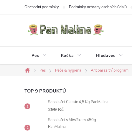
Přejít
Obchodní podmínky
Podmínky ochrany osobních údajů
na
obsah
Pes
Kočka
Hlodavec
Pes
Péče & hygiena
Antiparazitní program
Domů
P
TOP 9 PRODUKTŮ
Seno luční Classic 4,5 Kg PanMalina
o
299 Kč
s
Seno luční s Měsíčkem 450g
PanMalina