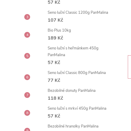
57 Kč
t
Seno luční Classic 1200g PanMalina
r
107 Kč
Bio Plus 10kg
a
189 Kč
n
Seno luční s heřmánkem 450g
PanMalina
n
57 Kč
Seno luční Classic 800g PanMalina
í
77 Kč
p
Bezobilné donuty PanMalina
118 Kč
a
Seno luční s mrkví 450g PanMalina
57 Kč
n
Bezobilné hranolky PanMalina