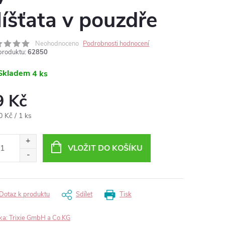
líšťata v pouzdře
Neohodnoceno
Podrobnosti hodnocení
produktu:
62850
Skladem
4 ks
9 Kč
ná
0 Kč / 1 ks
:
VLOŽIT DO KOŠÍKU
Dotaz k produktu
Sdílet
Tisk
ka:
Trixie GmbH a Co.KG