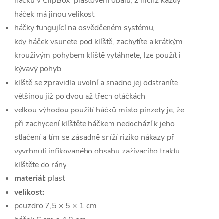
háčků v ClipBox plastovém obalu, z nichž každý
háček má jinou velikost
háčky fungující na osvědčeném systému,
kdy háček vsunete pod klíště, zachytíte a krátkým
krouživým pohybem klíště vytáhnete, lze použít i
kývavý pohyb
klíště se zpravidla uvolní a snadno jej odstraníte
většinou již po dvou až třech otáčkách
velkou výhodou použití háčků místo pinzety je, že
při zachycení klíštěte háčkem nedochází k jeho
stlačení a tím se zásadně sníží riziko nákazy při
vyvrhnutí infikovaného obsahu zažívacího traktu
klíštěte do rány
materiál:
plast
velikost:
pouzdro 7,5 × 5 × 1 cm