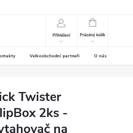
NÁKUPNÍ
KOŠÍK
Prázdný košík
Přihlášení
ontakty
Velkoobchodní partneři
O nás
ick Twister
lipBox 2ks -
ytahovač na