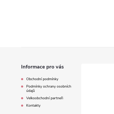
Z
á
Informace pro vás
p
Obchodní podmínky
Podmínky ochrany osobních
a
údajů
Velkoobchodní partneři
t
Kontakty