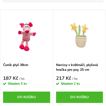
a
Nejlevnější
V
Nejdražší
z
ý
Nejprodávanější
e
p
Abecedně
n
i
í
s
p
Čuník plyš 38cm
Narcisy v květináči, plyšová
hračka pro psy, 25 cm
p
r
187 Kč
217 Kč
/ ks
/ ks
r
Skladem
5 ks
Skladem
2 ks
o
o
DO KOŠÍKU
DO KOŠÍKU
d