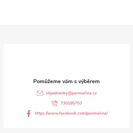
r
v
Z
k
y
á
v
p
ý
a
p
t
i
objednavky
@
panmalina.cz
s
í
730185703
u
https://www.facebook.com/panmalina/