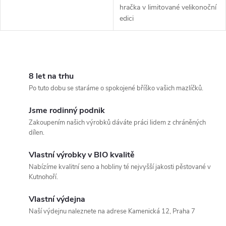
hračka v limitované velikonoční
edici
O
v
8 let na trhu
Po tuto dobu se staráme o spokojené bříško vašich mazlíčků.
l
Jsme rodinný podnik
á
Zakoupením našich výrobků dáváte práci lidem z chráněných
dílen.
d
Vlastní výrobky v BIO kvalitě
a
Nabízíme kvalitní seno a hobliny té nejvyšší jakosti pěstované v
c
Kutnohoří.
í
Vlastní výdejna
Naší výdejnu naleznete na adrese Kamenická 12, Praha 7
p