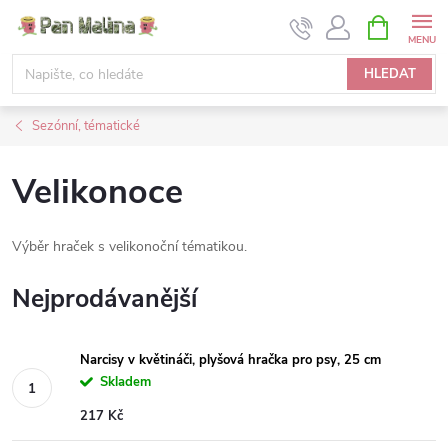
Přejít
NÁKUPNÍ
KOŠÍK
na
obsah
HLEDAT
Sezónní, tématické
Velikonoce
Výběr hraček s velikonoční tématikou.
Nejprodávanější
Narcisy v květináči, plyšová hračka pro psy, 25 cm
Skladem
217 Kč