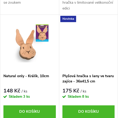
d
se zvukem
hračka v limitované velikonoční
u
edici
u
Novinka
k
k
t
t
ů
ů
Natural only - Králík, 10cm
Plyšová hračka s lany ve tvaru
zajíce - 36x41,5 cm
148 Kč
175 Kč
/ ks
/ ks
Skladem
3 ks
Skladem
8 ks
DO KOŠÍKU
DO KOŠÍKU